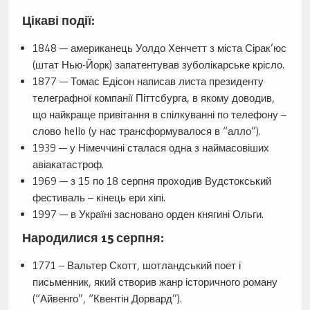
Цікаві події:
1848 — американець Уолдо Хенчетт з міста Сірак’юс
(штат Нью-Йорк) запатентував зуболікарське крісло.
1877 — Томас Едісон написав листа президенту
телеграфної компанії Піттсбурга, в якому доводив,
що найкраще привітання в спілкуванні по телефону –
слово hello (у нас трансформувалося в “алло”).
1939 — у Німеччині сталася одна з наймасовіших
авіакатастроф.
1969 — з 15 по 18 серпня проходив Вудстокський
фестиваль – кінець ери хіпі.
1997 — в Україні засновано орден княгині Ольги.
Народилися 15 серпня:
1771 – Вальтер Скотт, шотландський поет і
письменник, який створив жанр історичного роману
(“Айвенго”, “Квентін Дорвард”).