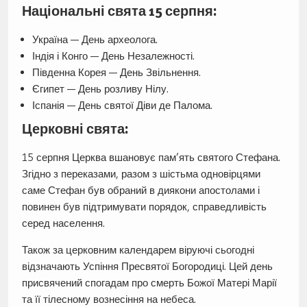
Національні свята 15 серпня:
Україна — День археолога.
Індія і Конго — День Незалежності.
Південна Корея — День Звільнення.
Єгипет — День розливу Нілу.
Іспанія — День святої Діви де Палома.
Церковні свята:
15 серпня Церква вшановує пам’ять святого Стефана.
Згідно з переказами, разом з шістьма одновірцями
саме Стефан був обраний в диякони апостолами і
повинен був підтримувати порядок, справедливість
серед населення.
Також за церковним календарем віруючі сьогодні
відзначають Успіння Пресвятої Богородиці. Цей день
присвячений спогадам про смерть Божої Матері Марії
та її тілесному вознесіння на небеса.