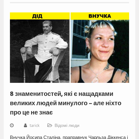
8 знаменитостей, які є нащадками
великих людей минулого – але ніхто
про це не знає
tarick
Відомі люди
Внучка Йосипа Сталіна, праправнук Чарльза Діккенса і