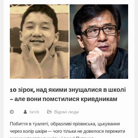
10 зірок, над якими знущалися в школі
– але вони помстилися кривдникам
tarick
Відомі люди
Побиття в туалеті, образливі прізвиська, цькування
через колір шкіри — чого тільки не довелося пережити