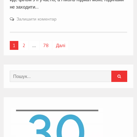
не заходити…
Залишити коментар
Навігація
1
2
…
78
Далі
записів
Search
for: