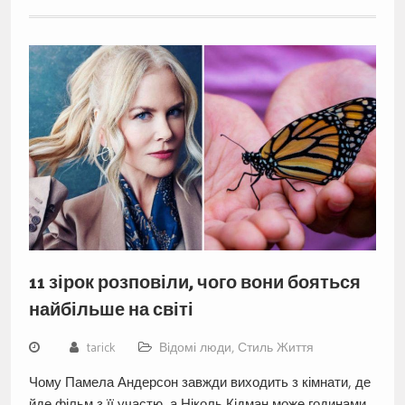
11 зірок розповіли, чого вони бояться
найбільше на світі
tarick
Відомі люди
,
Стиль Життя
Чому Памела Андерсон завжди виходить з кімнати, де
йде фільм з її участю, а Ніколь Кідман може годинами