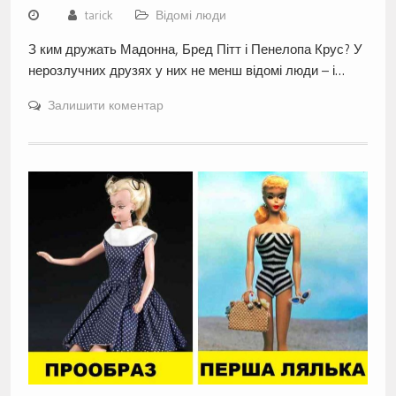
tarick
Відомі люди
З ким дружать Мадонна, Бред Пітт і Пенелопа Крус? У
нерозлучних друзях у них не менш відомі люди – і…
Залишити коментар