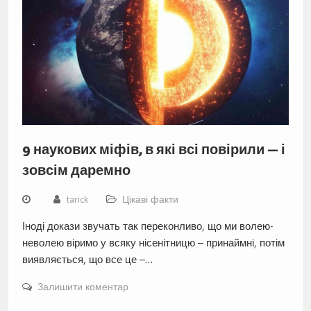
9 наукових міфів, в які всі повірили — і
зовсім даремно
tarick
Цікаві факти
Іноді докази звучать так переконливо, що ми волею-
неволею віримо у всяку нісенітницю – принаймні, потім
виявляється, що все це –…
Залишити коментар