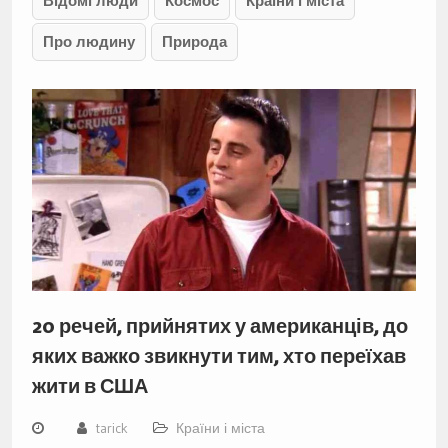
Відомі люди
Космос
Країни і міста
Про людину
Природа
20 речей, прийнятих у американців, до
яких важко звикнути тим, хто переїхав
жити в США
tarick
Країни і міста