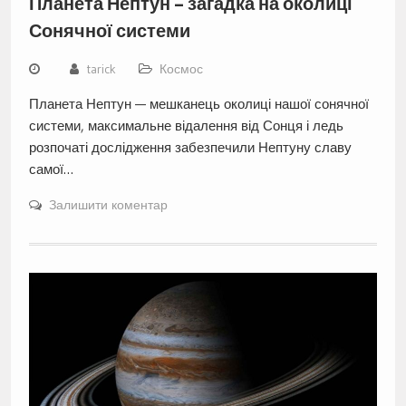
Планета Нептун – загадка на околиці
Сонячної системи
tarick
Космос
Планета Нептун — мешканець околиці нашої сонячної
системи, максимальне відалення від Сонця і ледь
розпочаті дослідження забезпечили Нептуну славу
самої…
Залишити коментар