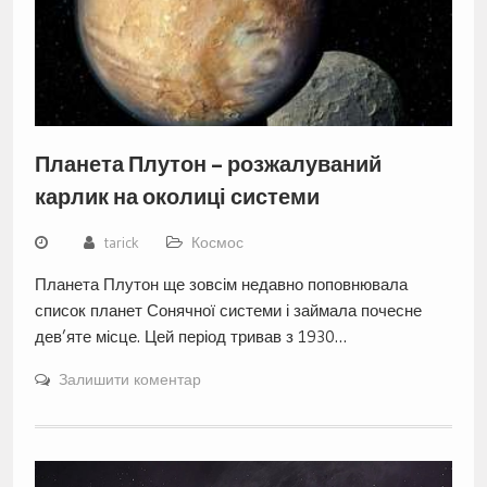
Планета Плутон – розжалуваний
карлик на околиці системи
tarick
Космос
Планета Плутон ще зовсім недавно поповнювала
список планет Сонячної системи і займала почесне
дев’яте місце. Цей період тривав з 1930…
Залишити коментар