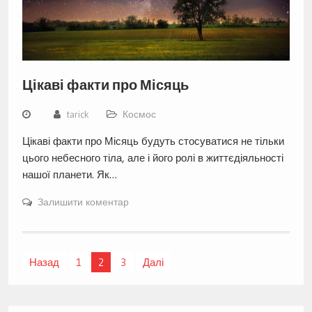
Цікаві факти про Місяць
tarick
Космос
Цікаві факти про Місяць будуть стосуватися не тільки
цього небесного тіла, але і його ролі в життєдіяльності
нашої планети. Як…
Залишити коментар
Навігація
Назад
1
2
3
Далі
записів