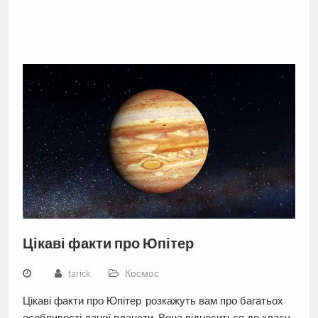
Цікаві факти про Юпітер
tarick
Космос
Цікаві факти про Юпітер розкажуть вам про багатьох
особливості даної планети. Вона відноситься до класу