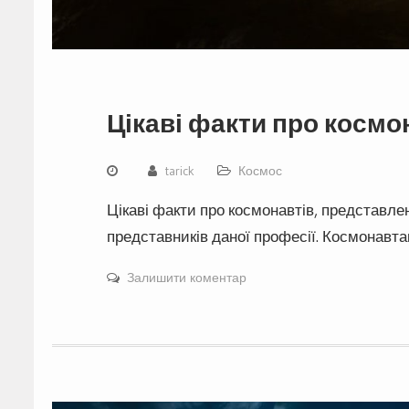
Цікаві факти про космо
tarick
Космос
Цікаві факти про космонавтів, представлен
представників даної професії. Космонавт
Залишити коментар