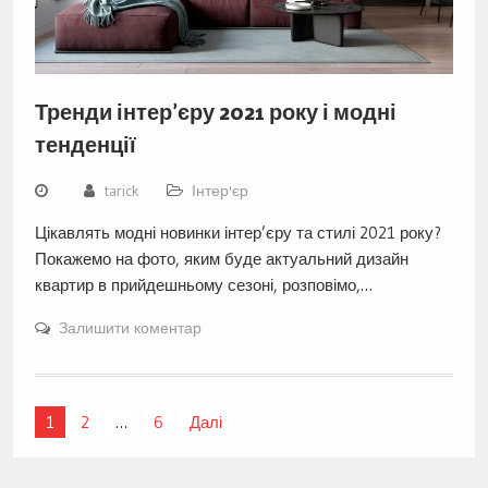
Тренди інтер’єру 2021 року і модні
тенденції
tarick
Інтер'єр
Цікавлять модні новинки інтер’єру та стилі 2021 року?
Покажемо на фото, яким буде актуальний дизайн
квартир в прийдешньому сезоні, розповімо,…
Залишити коментар
Навігація
1
2
…
6
Далі
записів