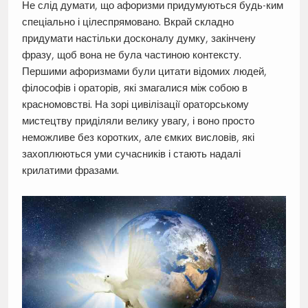
Не слід думати, що афоризми придумуються будь-ким
спеціально і цілеспрямовано. Вкрай складно
придумати настільки досконалу думку, закінчену
фразу, щоб вона не була частиною контексту.
Першими афоризмами були цитати відомих людей,
філософів і ораторів, які змагалися між собою в
красномовстві. На зорі цивілізації ораторському
мистецтву приділяли велику увагу, і воно просто
неможливе без коротких, але ємких висловів, які
захоплюються уми сучасників і стають надалі
крилатими фразами.