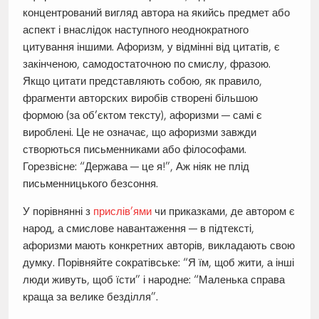
концентрований вигляд автора на якийсь предмет або
аспект і внаслідок наступного неоднократного
цитування іншими. Афоризм, у відмінні від цитатів, є
закінченою, самодостаточною по смислу, фразою.
Якщо цитати представляють собою, як правило,
фрагменти авторских виробів створені більшою
формою (за об’єктом тексту), афоризми — самі є
вироблені. Це не означає, що афоризми завжди
створються письменниками або філософами.
Горезвісне: “Держава — це я!”, Аж ніяк не плід
письменницького безсоння.
У порівнянні з
прислів’ями
чи приказками, де автором є
народ, а смислове навантаження — в підтексті,
афоризми мають конкретних авторів, викладають свою
думку. Порівняйте сократівське: “Я їм, щоб жити, а інші
люди живуть, щоб їсти” і народне: “Маленька справа
краща за велике безділля”.