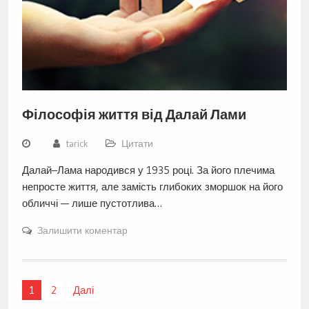
Філософія життя від Далай Лами
tarick
Цитати
Далай–Лама народився у 1935 році. За його плечима
непросте життя, але замість глибоких зморшок на його
обличчі — лише пустотлива…
Залишити коментар
Навігація
1
2
Далі