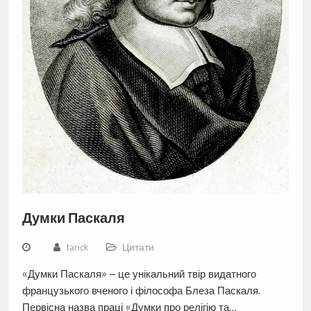
Думки Паскаля
tarick
Цитати
«Думки Паскаля» – це унікальний твір видатного
французького вченого і філософа Блеза Паскаля.
Первісна назва праці «Думки про релігію та…