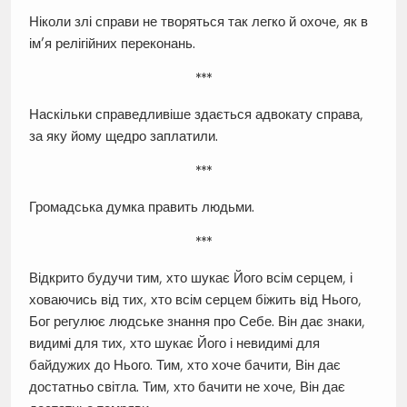
Ніколи злі справи не творяться так легко й охоче, як в
ім’я релігійних переконань.
***
Наскільки справедливіше здається адвокату справа,
за яку йому щедро заплатили.
***
Громадська думка править людьми.
***
Відкрито будучи тим, хто шукає Його всім серцем, і
ховаючись від тих, хто всім серцем біжить від Нього,
Бог регулює людське знання про Себе. Він дає знаки,
видимі для тих, хто шукає Його і невидимі для
байдужих до Нього. Тим, хто хоче бачити, Він дає
достатньо світла. Тим, хто бачити не хоче, Він дає