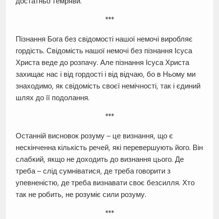
достатньо темряви.
***
Пізнання Бога без свідомості нашої немочі виробляє
гордість. Свідомість нашої немочі без пізнання Ісуса
Христа веде до розпачу. Але пізнання Ісуса Христа
захищає нас і від гордості і від відчаю, бо в Ньому ми
знаходимо, як свідомість своєї немічності, так і єдиний
шлях до її подолання.
***
Останній висновок розуму – це визнання, що є
нескінченна кількість речей, які перевершують його. Він
слабкий, якщо не доходить до визнання цього. Де
треба – слід сумніватися, де треба говорити з
упевненістю, де треба визнавати своє безсилля. Хто
так не робить, не розуміє сили розуму.
***