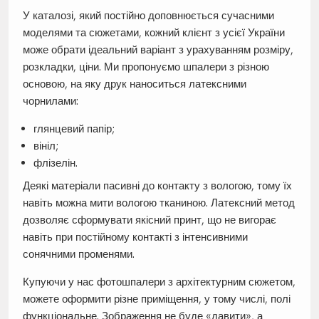
У каталозі, який постійно доповнюється сучасними
моделями та сюжетами, кожний клієнт з усієї України
може обрати ідеальний варіант з урахуванням розміру,
розкладки, ціни. Ми пропонуємо шпалери з різною
основою, на яку друк наноситься латексними
чорнилами:
глянцевий папір;
вініл;
флізелін.
Деякі матеріали пасивні до контакту з вологою, тому їх
навіть можна мити вологою тканиною. Латексний метод
дозволяє сформувати якісний принт, що не вигорає
навіть при постійному контакті з інтенсивними
сонячними променями.
Купуючи у нас фотошпалери з архітектурним сюжетом,
можете оформити різне приміщення, у тому числі, полі
функціональне. Зображення не буде «давити», а