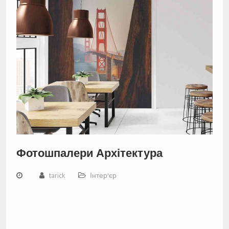
Фотошпалери Архітектура
tarick
Інтер'єр