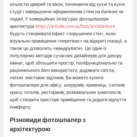
кількістю дверей та вікон, починаючи від кухні та кухні-
студії і завершуючи оформленням стіни на балконі чи
лоджії. У комерційних інтер’єрах фотошпалери
архітектура
https://artside.com.ua/foto/architektura
будуть створювати ефект «порушення стін», коли
візуально приміщення «перетікає» на відкриті локації, а
також це дозволить «мандрувати». Це один із
популярних методів сучасних дизайнерів для декору
кімнат, щоб збільшити простір, поліфункціонально та
раціонального його використати, додавати світла,
легких змістових відтінків. Ви можете купити
фотошпалери для офісу, шоурумів, крамниць, салонів
краси, готелів, ресторанів, розважальних комплексів,
щоб створити просторе приміщення та додати відчуття
комфорту.
Різновиди фотошпалер з
архітектурою