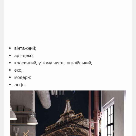
вінтажний;
арт-деко;
класичний, у тому числі, англійський;
еко;
модерн;
лофт.