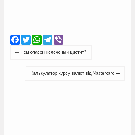
Facebook
Twitter
WhatsApp
Telegram
Viber
Навігація
Чем опасен нелеченый цистит?
записів
Калькулятор курсу валют від Mastercard