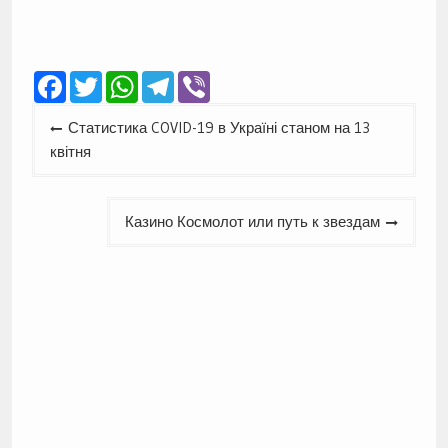
Facebook
Twitter
WhatsApp
Telegram
Viber
Навігація
Статистика COVID-19 в Україні станом на 13
записів
квітня
Казино Космолот или путь к звездам