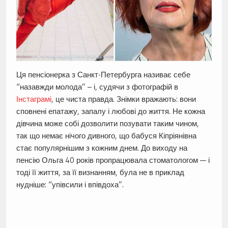
Ця пенсіонерка з Санкт-Петербурга називає себе
“назавжди молода” – і, судячи з фотографій в
Інстаграмі
, це чиста правда. Знімки вражають: вони
сповнені епатажу, запалу і любові до життя. Не кожна
дівчина може собі дозволити позувати таким чином,
так що немає нічого дивного, що бабуся Кіпріянівна
стає популярнішим з кожним днем. До виходу на
пенсію Ольга 40 років пропрацювала стоматологом — і
тоді її життя, за її визнанням, була не в приклад
нудніше: “упівсили і впівдоха”.