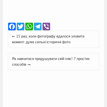
Facebook
Twitter
WhatsApp
Telegram
Viber
Навігація
15 раз, коли фотографу вдалося зловити
записів
момент: дуже сильні історичні фото
Як навчитися придушувати свій гнів? 7 простих
способів