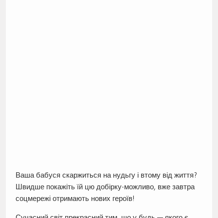
Ваша бабуся скаржиться на нудьгу і втому від життя?
Швидше покажіть їй цю добірку-можливо, вже завтра
соцмережі отримають нових героїв!
Сучасний світ прекрасний тим, що у будь — якого є