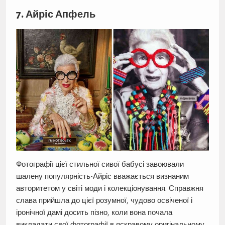
7. Айріс Апфель
Фотографії цієї стильної сивої бабусі завоювали
шалену популярність-Айріс вважається визнаним
авторитетом у світі моди і колекціонування. Справжня
слава прийшла до цієї розумної, чудово освіченої і
іронічної дамі досить пізно, коли вона почала
викладати свої фотографії в яскравому оригінальному