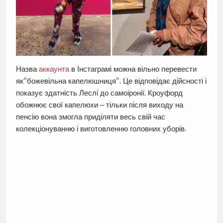
Назва
аккаунта
в Інстаграмі можна вільно перевести
як”божевільна капелюшниця”. Це відповідає дійсності і
показує здатність Леслі до самоіронії. Кроуфорд
обожнює свої капелюхи – тільки після виходу на
пенсію вона змогла приділяти весь свій час
колекціонуванню і виготовленню головних уборів.