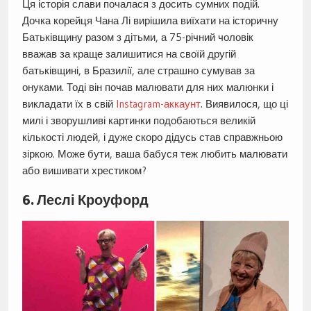
Ця історія слави почалася з досить сумних подій.
Дочка корейця Чана Лі вирішила виїхати на історичну
Батьківщину разом з дітьми, а 75-річний чоловік
вважав за краще залишитися на своїй другій
батьківщині, в Бразилії, але страшно сумував за
онуками. Тоді він почав малювати для них малюнки і
викладати їх в свій
Instagram-аккаунт
. Виявилося, що ці
милі і зворушливі картинки подобаються великій
кількості людей, і дуже скоро дідусь став справжньою
зіркою. Може бути, ваша бабуся теж любить малювати
або вишивати хрестиком?
6. Леслі Кроуфорд