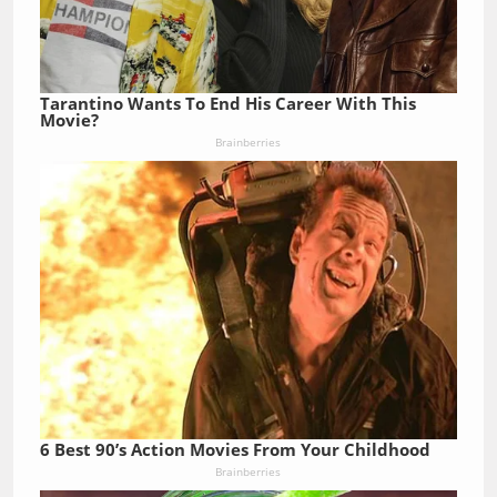
Tarantino Wants To End His Career With This
Movie?
Brainberries
6 Best 90’s Action Movies From Your Childhood
Brainberries