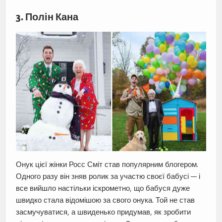
3. Полін Кана
Онук цієї жінки Росс Сміт став популярним блогером.
Одного разу він зняв ролик за участю своєї бабусі — і
все вийшло настільки іскрометно, що бабуся дуже
швидко стала відомішою за свого онука. Той не став
засмучуватися, а швиденько придумав, як зробити