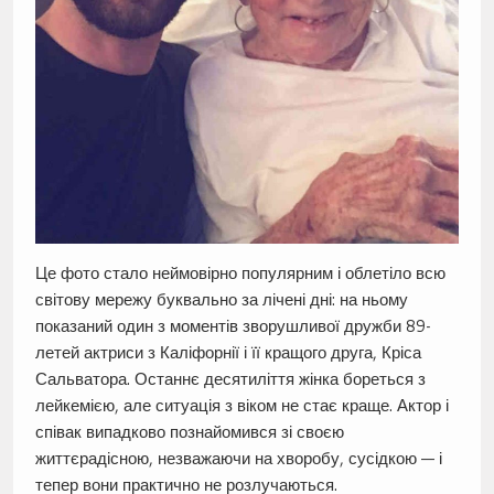
Це фото стало неймовірно популярним і облетіло всю
світову мережу буквально за лічені дні: на ньому
показаний один з моментів зворушливої дружби 89-
летей актриси з Каліфорнії і її кращого друга, Кріса
Сальватора. Останнє десятиліття жінка бореться з
лейкемією, але ситуація з віком не стає краще. Актор і
співак випадково познайомився зі своєю
життєрадісною, незважаючи на хворобу, сусідкою — і
тепер вони практично не розлучаються.