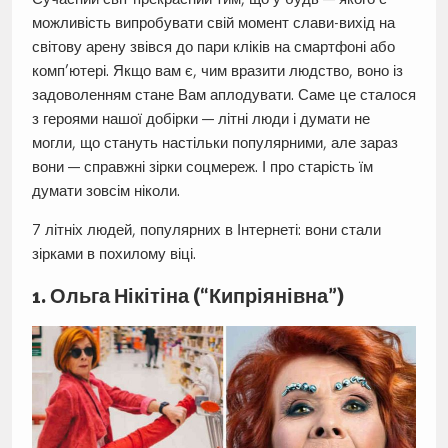
можливість випробувати свій момент слави-вихід на
світову арену звівся до пари кліків на смартфоні або
комп’ютері. Якщо вам є, чим вразити людство, воно із
задоволенням стане Вам аплодувати. Саме це сталося
з героями нашої добірки — літні люди і думати не
могли, що стануть настільки популярними, але зараз
вони — справжні зірки соцмереж. І про старість їм
думати зовсім ніколи.
7 літніх людей, популярних в Інтернеті: вони стали
зірками в похилому віці.
1. Ольга Нікітіна (“Кипріянівна”)