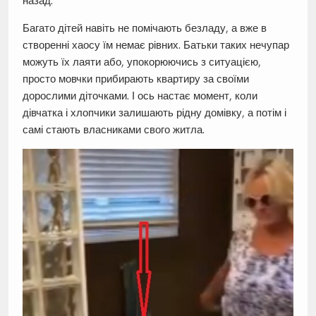
назад.
Багато дітей навіть не помічають безладу, а вже в
створенні хаосу їм немає рівних. Батьки таких нечупар
можуть їх лаяти або, упокорюючись з ситуацією,
просто мовчки прибирають квартиру за своїми
дорослими діточками. І ось настає момент, коли
дівчатка і хлопчики залишають рідну домівку, а потім і
самі стають власниками свого житла.