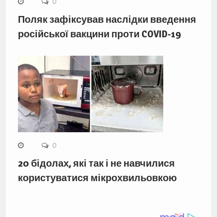
0
Поляк зафіксував наслідки введення
російської вакцини проти COVID-19
0
20 бідолах, які так і не навчилися
користуватися мікрохвильовкою