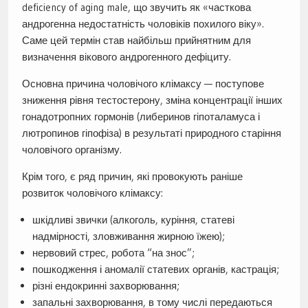
deficiency of aging male, що звучить як «часткова
андрогенна недостатність чоловіків похилого віку».
Саме цей термін став найбільш прийнятним для
визначення вікового андрогенного дефіциту.
Основна причина чоловічого клімаксу — поступове
зниження рівня тестостерону, зміна концентрації інших
гонадотропних гормонів (либеринов гіпоталамуса і
лютропинов гіпофіза) в результаті природного старіння
чоловічого організму.
Крім того, є ряд причин, які провокують раніше
розвиток чоловічого клімаксу:
шкідливі звички (алкоголь, куріння, статеві
надмірності, зловживання жирною їжею);
нервовий стрес, робота “на знос”;
пошкодження і аномалії статевих органів, кастрація;
різні ендокринні захворювання;
запальні захворювання, в тому числі передаються