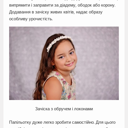
випрямити і заправити за діадему, ободок або корону.
Додавання в зачіску живих квітів, надає образу
особливу урочистість.
Зачіска з обручем і локонами
Папільотку дуже легко зробити самостійно. Для цього