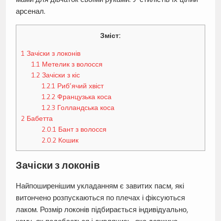
арсенал.
Зміст:
1
Зачіски з локонів
1.1
Метелик з волосся
1.2
Зачіски з кіс
1.2.1
Риб’ячий хвіст
1.2.2
Французька коса
1.2.3
Голландська коса
2
Бабетта
2.0.1
Бант з волосся
2.0.2
Кошик
Зачіски з локонів
Найпоширенішим укладанням є завитих пасм, які
витончено розпускаються по плечах і фіксуються
лаком. Розмір локонів підбирається індивідуально,