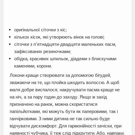
оригінальної сіточки з кіс;
кількох кісок, які утворюють вінок на голові;
сіточки з п’ятнадцяти-двадцяти маленьких пасм,
зафіксованих резиночками;
обідка, красивих шпильок, діадеми з блискучими
каменями, корони.
Локони краще створювати за допомогою бігудей,
зважаючи на те, що плойка шкодить волоссю. А щоб
маля добре виспалося, накручувати пасма краще не
на ніч, а за пару годин до заходу. Якщо ж захід
призначено на ранок, можна скористатися
папільйотками, які можуть бути як паперовими, так і
ганчірковими. З ними дитина не так сильно буде
відчувати дискомфорт. Для гармонійності зачіски, при
наявності чубчика, її теж слід підкрутити. Або, навпаки,