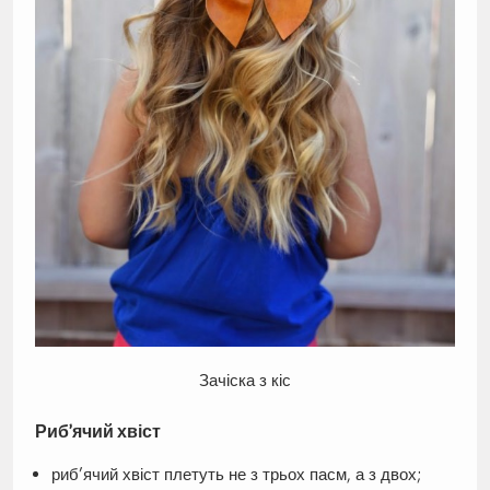
Зачіска з кіс
Риб’ячий хвіст
риб’ячий хвіст плетуть не з трьох пасм, а з двох;