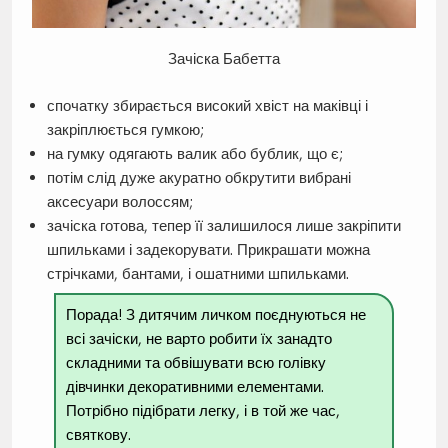
Зачіска Бабетта
спочатку збирається високий хвіст на маківці і
закріплюється гумкою;
на гумку одягають валик або бублик, що є;
потім слід дуже акуратно обкрутити вибрані
аксесуари волоссям;
зачіска готова, тепер її залишилося лише закріпити
шпильками і задекорувати. Прикрашати можна
стрічками, бантами, і ошатними шпильками.
Порада! З дитячим личком поєднуються не
всі зачіски, не варто робити їх занадто
складними та обвішувати всю голівку
дівчинки декоративними елементами.
Потрібно підібрати легку, і в той же час,
святкову.