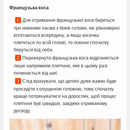
Французька коса
Для отримання французької коси береться
три невеликі пасма з боків голови, які рівномірно
вплітаються всередину, а якщо косичка
плететься по всій голові, то локони спочатку
беруться від лоба.
Перевернута французька коса відрізняється
лише напрямком плетіння, яке в цьому разі
починається від шиї.
Слід врахувати, що дитині дуже важко буде
просидіти з опущеною головою, тому спочатку
краще потренуватися на дорослих, щоб процес
плетіння був швидше, завдяки отриманому
досвіду.