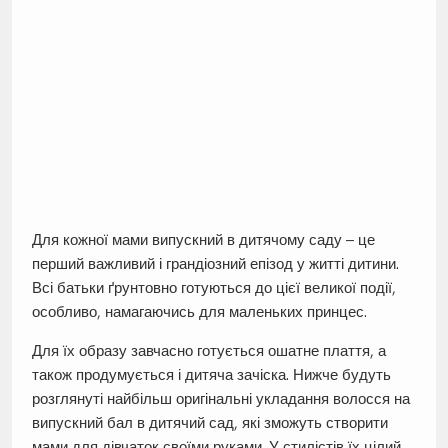
Для кожної мами випускний в дитячому саду – це
перший важливий і грандіозний епізод у житті дитини.
Всі батьки ґрунтовно готуються до цієї великої події,
особливо, намагаючись для маленьких принцес.
Для їх образу завчасно готується ошатне плаття, а
також продумується і дитяча зачіска. Нижче будуть
розглянуті найбільш оригінальні укладання волосся на
випускний бал в дитячий сад, які зможуть створити
мами для дівчаток своїми руками. У стилістів їх цілий