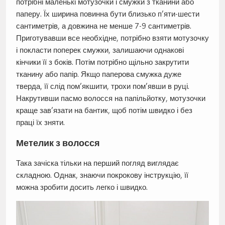
потрібні маленькі мотузочки і смужки з тканини або
паперу. Їх ширина повинна бути близько п’яти-шести
сантиметрів, а довжина не менше 7-9 сантиметрів.
Приготувавши все необхідне, потрібно взяти мотузочку
і покласти поперек смужки, залишаючи однакові
кінчики її з боків. Потім потрібно щільно закрутити
тканину або папір. Якщо паперова смужка дуже
тверда, її слід пом’якшити, трохи пом’явши в руці.
Накрутивши пасмо волосся на папільйотку, мотузочки
краще зав’язати на бантик, щоб потім швидко і без
праці їх зняти.
Метелик з волосся
Така зачіска тільки на перший погляд виглядає
складною. Однак, знаючи покрокову інструкцію, її
можна зробити досить легко і швидко.