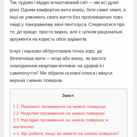
Так чудово і мудро влаштований світ — ми всі дуже
різні. Одним комфортно жити внизу, біля самої землі, а
інші не уявляють свого життя без пропливаючих повз
хмар у панорамному вікні пентхауса. Сперечатися про
те, де краще, просто марно, але є цілком раціональні
аргументи на користь обох варіантів.
Існує і науково обґрунтована точка зору, де
безпечніше жити — вгорі або внизу, як висота
знаходження квартири впливає на здоров’я і
самопочуття? Ми зібрали основні плюси і мінуси
верхніх і нижніх поверхів.
Зміст:
1
1. Переваги проживання на нижніх поверхах
2
2. Недоліки проживання на нижніх поверхах
3
3. Наслідки проживання на нижніх поверхах в
мегаполісі
4
4. Що робити, якщо ви живете на нижніх поверхах?