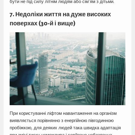
бути не під силу літнім людям або сім’ям з дітьми.
7. Недоліки життя на дуже високих
поверхах (30-й і вище)
При користуванні ліфтом навантаження на організм
виявляється порівнянно з енергійною півгодинною
пробіжкою, для деяких людей така швидка адаптація
при зміні тиску неможлива і серйозно небезпечна.