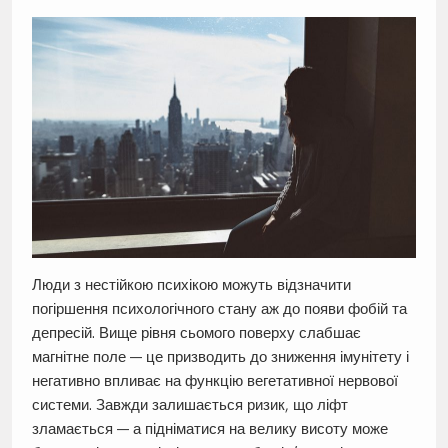
Люди з нестійкою психікою можуть відзначити
погіршення психологічного стану аж до появи фобій та
депресій. Вище рівня сьомого поверху слабшає
магнітне поле — це призводить до зниження імунітету і
негативно впливає на функцію вегетативної нервової
системи. Завжди залишається ризик, що ліфт
зламається — а підніматися на велику висоту може