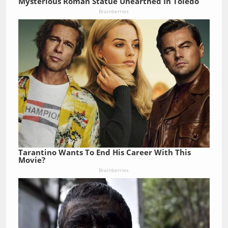
Mysterious Roman Statue Unearthed In Toledo
Brainberries
Tarantino Wants To End His Career With This
Movie?
Brainberries