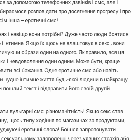
я за допомогою телефонних дзвінків і смс, але і
збираємося розповідати про досягнення прогресу і про
сім інша – еротичні смс!
ях і навіщо вони потрібні? Дуже часто люди боятися
і інтимне. Якщо їх щось не влаштовує в сексі, вони
опичуючи образи один на одного. Як правило, вся ця
рки і невдоволення один одним. Може бути, краще
вити всі бажання. Одне еротичне смс або навіть
и нудне інтимне життя будь-якої людини в найкращу
и пошлий текст і відправити його своїй другій
и вульгарні смс: різноманітність! Якщо секс став
ну, щось типу ходіння по магазинах за продуктами,
уджуючі еротичні слова! Боїшся запропонувати
 сексуальному задоволенні через уявних страхів або