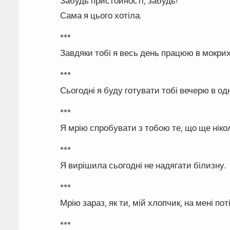
Забудь пристойності, забудь!
Сама я цього хотіла.
***
Завдяки тобі я весь день працюю в мокрих
***
Сьогодні я буду готувати тобі вечерю в од
***
Я мрію спробувати з тобою те, що ще ніко
***
Я вирішила сьогодні не надягати білизну.
***
Мрію зараз, як ти, мій хлопчик, на мені пот
***