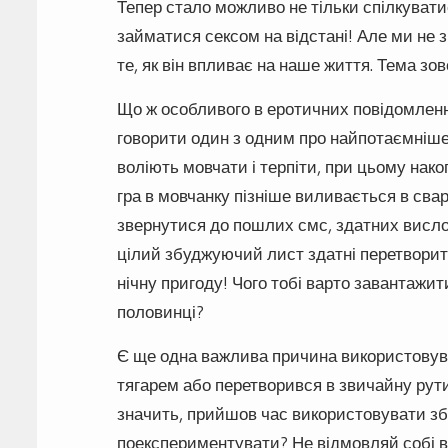
Тепер стало можливо не тільки спілкуватис
займатися сексом на відстані! Але ми не 
те, як він впливає на наше життя. Тема зов
Що ж особливого в еротичних повідомленн
говорити один з одним про найпотаємніше 
воліють мовчати і терпіти, при цьому нак
гра в мовчанку пізніше виливається в сва
звернутися до пошлих смс, здатних висло
цілий збуджуючий лист здатні перетворит
нічну пригоду! Чого тобі варто завантажит
половинці?
Є ще одна важлива причина використовуват
тягарем або перетворився в звичайну рути
значить, прийшов час використовувати зб
поекспериментувати? Не відмовляй собі в