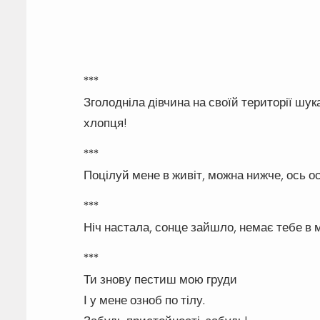
***
Зголодніла дівчина на своїй території шук
хлопця!
***
Поцілуй мене в живіт, можна нижче, ось ос
***
Ніч настала, сонце зайшло, немає тебе в 
***
Ти знову пестиш мою груди
І у мене озноб по тілу.