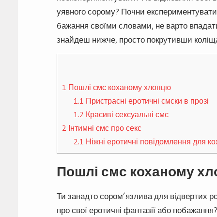
уявного сорому? Почни експериментувати 
бажання своїми словами, не варто впадат
знайдеш нижче, просто покрутивши коліщ
1
Пошлі смс коханому хлопцю
1.1
Пристрасні еротичні смски в прозі
1.2
Красиві сексуальні смс
2
Інтимні смс про секс
2.1
Ніжні еротичні повідомлення для ко
Пошлі смс коханому х
Ти занадто сором’язлива для відвертих ро
про свої еротичні фантазії або побажання