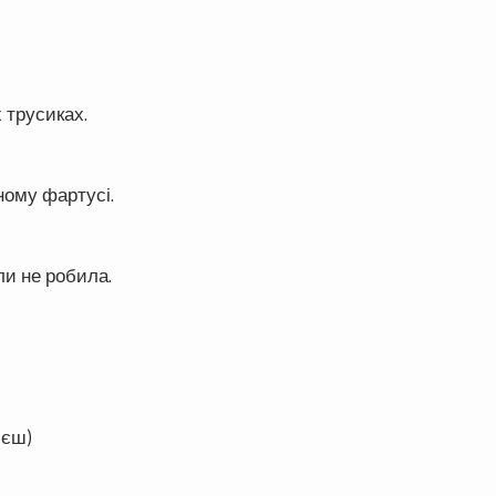
 трусиках.
ному фартусі.
ли не робила.
ієш)