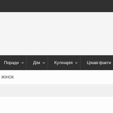
Поради
Дім
Кулінарія
Цікаві факти
І ЖІНОК