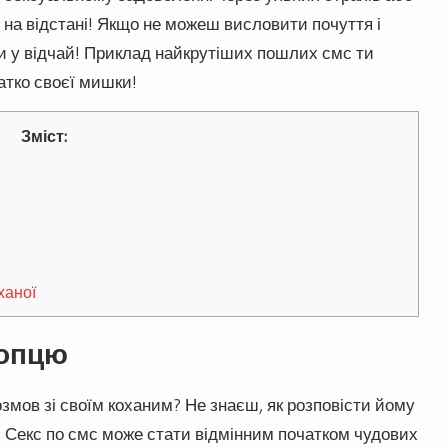
на відстані! Якщо не можеш висловити почуття і
и у відчай! Приклад найкрутіших пошлих смс ти
атко своєї мишки!
Зміст:
ханої
лопцю
змов зі своїм коханим? Не знаєш, як розповісти йому
? Секс по смс може стати відмінним початком чудових