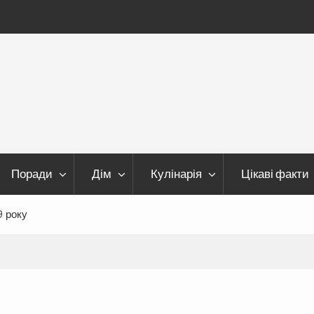
Поради
Дім
Кулінарія
Цікаві факти
9 року