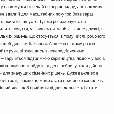
 у вашому житті нехай не першорядну, але важливу
дуже вдалий для масштабних покупок. Зате зараз
о любите і цінуєте. Тут же розраховуйте на
илить почуття, у якихось ситуаціях – лише дружні, в
альних рішень, що стосується, в тому числі, робочого
щоб досягти бажаного. А ще – ні в якому разі не
кайте руки, зіткнувшись з непередбаченими
 – заручіться підтримкою керівництва, якщо ж у вас є
 які неодмінно знайдуться десь поблизу, коли дійсно
ий для значущих сімейних рішень. Дуже важливо в
бистості, інакше це може стати причиною конфлікту.
інний час, щоб прийняти відповідальність і стати