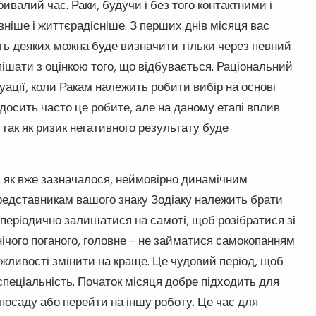
ривалий час. Раки, будучи і без того контактними і
ніше і життєрадісніше. З перших днів місяця вас
ть деяких можна буде визначити тільки через певний
спішати з оцінкою того, що відбувається. Раціональний
туації, коли Ракам належить робити вибір на основі
к досить часто це робите, але на даному етапі вплив
 так як ризик негативного результату буде
, як вже зазначалося, неймовірно динамічним
представникам вашого знаку Зодіаку належить брати
 періодично залишатися на самоті, щоб розібратися зі
нічого поганого, головне – не займатися самокопанням
ожливості змінити на краще. Це чудовий період, щоб
 спеціальність. Початок місяця добре підходить для
посаду або перейти на іншу роботу. Це час для