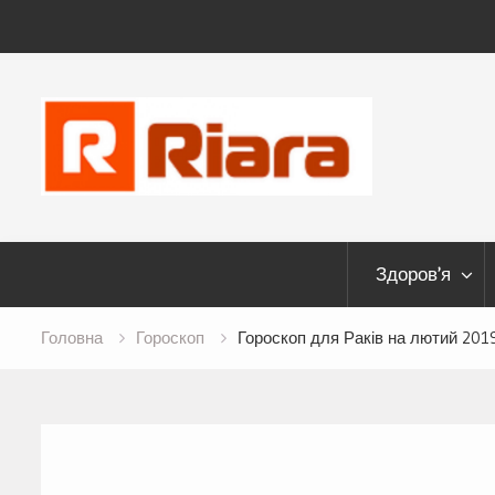
Skip
to
content
Здоров’я
Головна
Гороскоп
Гороскоп для Раків на лютий 201