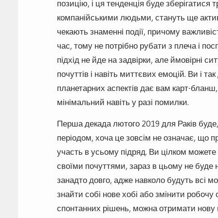
позицію, і ця тенденція буде зберігатися т
компанійськими людьми, стануть ще актив
чекають знаменні події, причому важливіс
час, тому не потрібно рубати з плеча і по
підхід не йде на задвірки, але ймовірні си
почуттів і навіть миттєвих емоцій. Ви і та
планетарних аспектів дає вам карт-бланш,
мінімальний навіть у разі помилки.
Перша декада лютого 2019 для Раків буде
періодом, хоча це зовсім не означає, що 
участь в усьому підряд. Ви цілком можете
своїми почуттями, зараз в цьому не буде 
занадто довго, адже навколо будуть всі м
знайти собі нове хобі або змінити робочу
спонтанних рішень, можна отримати нову 