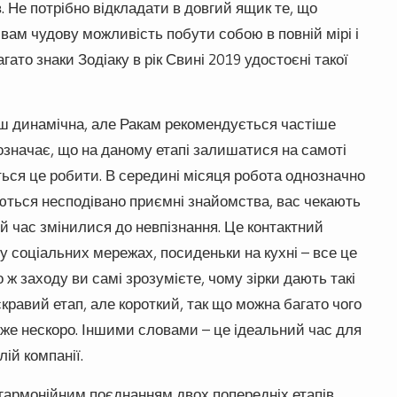
. Не потрібно відкладати в довгий ящик те, що
 вам чудову можливість побути собою в повній мірі і
ато знаки Зодіаку в рік Свині 2019 удостоєні такої
ш динамічна, але Ракам рекомендується частіше
 означає, що на даному етапі залишатися на самоті
ться це робити. В середині місяця робота однозначно
яються несподівано приємні знайомства, вас чекають
ий час змінилися до невпізнання. Це контактний
у соціальних мережах, посиденьки на кухні – все це
 ж заходу ви самі зрозумієте, чому зірки дають такі
скравий етап, але короткий, так що можна багато чого
уже нескоро. Іншими словами – це ідеальний час для
ій компанії.
 гармонійним поєднанням двох попередніх етапів.