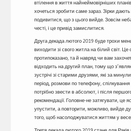
втілення в життя найнеймовірніших планів
хочеться зробити саме зараз. Зірки дають
подивитися, що з цього вийде. Зовсім небаг
честі, і це привід замислитися.
Друга декада лютого 2019 буде трохи мен
виходити зі свого житла на білий світ. Це
протипоказано, та й навряд чи вам захоче
відходить на другий план, тому що з’явл
зустрічі зі старими друзями, які за минул
період, розмови по телефону, спілкування 
потрібно звести в абсолют, і після першого
рекомендації. Головне-не затягувати, це я
упустити, а повторити, можливо, вийде д
того, щоб насолоджуватися життям у весел
Третя декада лютого 2019 стане для Раків