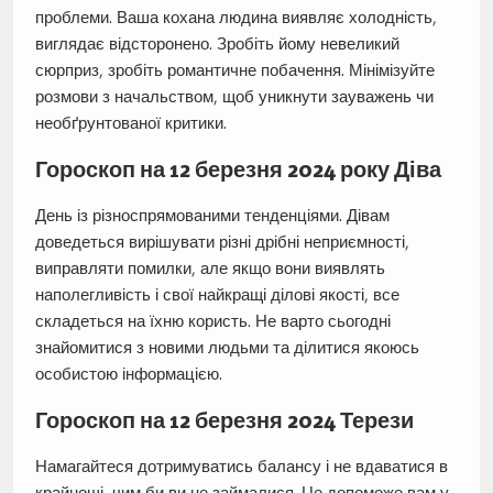
проблеми. Ваша кохана людина виявляє холодність,
виглядає відсторонено. Зробіть йому невеликий
сюрприз, зробіть романтичне побачення. Мінімізуйте
розмови з начальством, щоб уникнути зауважень чи
необґрунтованої критики.
Гороскоп на 12 березня 2024 року Діва
День із різноспрямованими тенденціями. Дівам
доведеться вирішувати різні дрібні неприємності,
виправляти помилки, але якщо вони виявлять
наполегливість і свої найкращі ділові якості, все
складеться на їхню користь. Не варто сьогодні
знайомитися з новими людьми та ділитися якоюсь
особистою інформацією.
Гороскоп на 12 березня 2024 Терези
Намагайтеся дотримуватись балансу і не вдаватися в
крайнощі, чим би ви не займалися. Це допоможе вам у