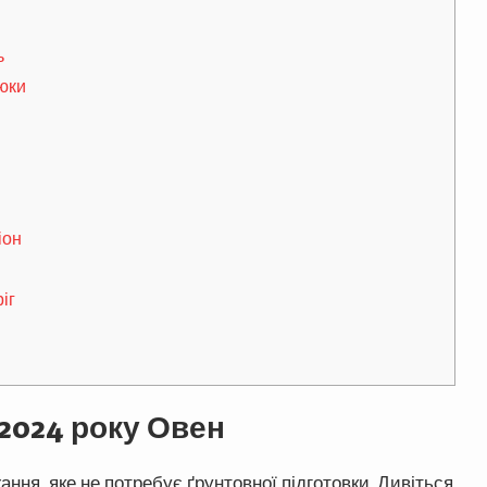
ь
юки
іон
іг
 2024 року Овен
ння, яке не потребує ґрунтовної підготовки. Дивіться