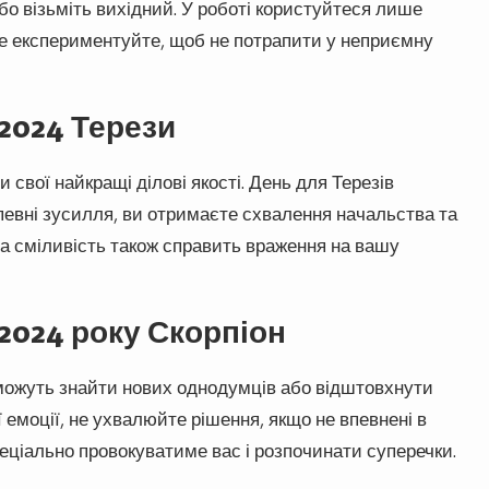
о візьміть вихідний. У роботі користуйтеся лише
е експериментуйте, щоб не потрапити у неприємну
 2024 Терези
свої найкращі ділові якості. День для Терезів
певні зусилля, ви отримаєте схвалення начальства та
ша сміливість також справить враження на вашу
 2024 року Скорпіон
можуть знайти нових однодумців або відштовхнути
 емоції, не ухвалюйте рішення, якщо не впевнені в
пеціально провокуватиме вас і розпочинати суперечки.