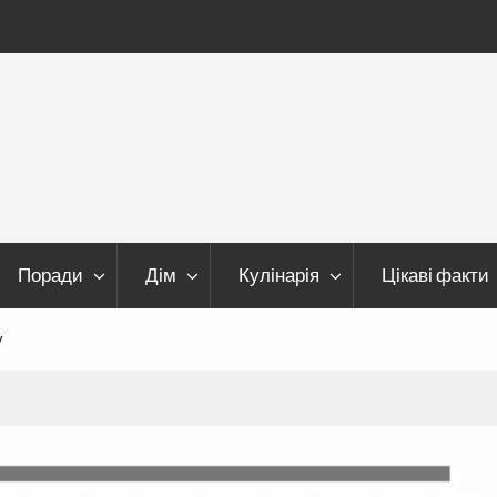
Поради
Дім
Кулінарія
Цікаві факти
у