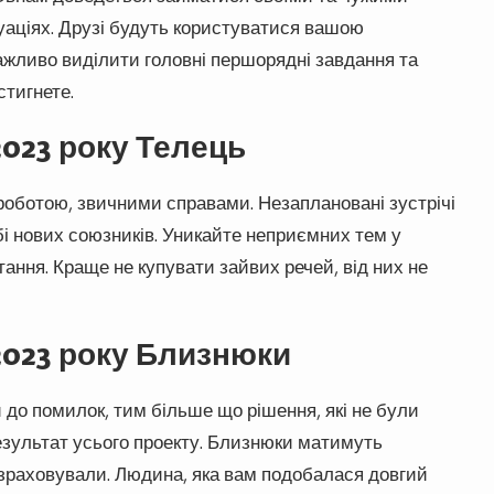
аціях. Друзі будуть користуватися вашою
ажливо виділити головні першорядні завдання та
стигнете.
2023 року Телець
ботою, звичними справами. Незаплановані зустрічі
і нових союзників. Уникайте неприємних тем у
тання. Краще не купувати зайвих речей, від них не
2023 року Близнюки
 до помилок, тим більше що рішення, які не були
езультат усього проекту. Близнюки матимуть
озраховували. Людина, яка вам подобалася довгий