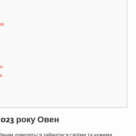
ки
он
ць
2023 року Овен
 Овнам доведеться займатися своїми та чужими