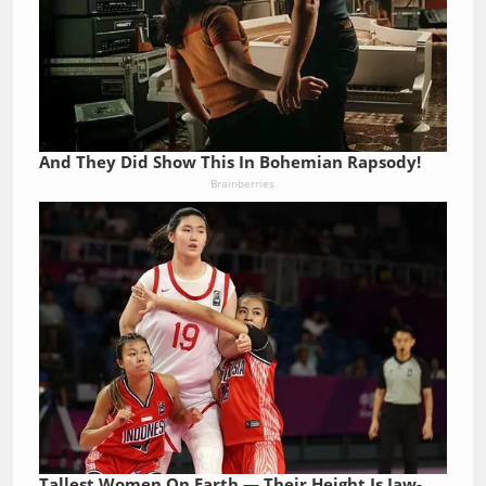
And They Did Show This In Bohemian Rapsody!
Brainberries
Tallest Women On Earth — Their Height Is Jaw-