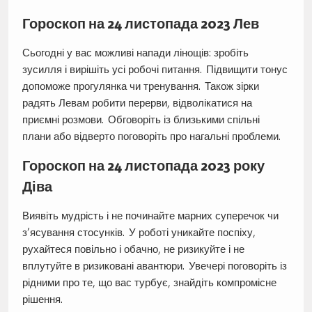
Гороскоп на 24 листопада 2023 Лев
Сьогодні у вас можливі напади лінощів: зробіть
зусилля і вирішіть усі робочі питання. Підвищити тонус
допоможе прогулянка чи тренування. Також зірки
радять Левам робити перерви, відволікатися на
приємні розмови. Обговоріть із близькими спільні
плани або відверто поговоріть про нагальні проблеми.
Гороскоп на 24 листопада 2023 року
Діва
Виявіть мудрість і не починайте марних суперечок чи
з’ясування стосунків. У роботі уникайте поспіху,
рухайтеся повільно і обачно, не ризикуйте і не
вплутуйте в ризиковані авантюри. Увечері поговоріть із
рідними про те, що вас турбує, знайдіть компромісне
рішення.