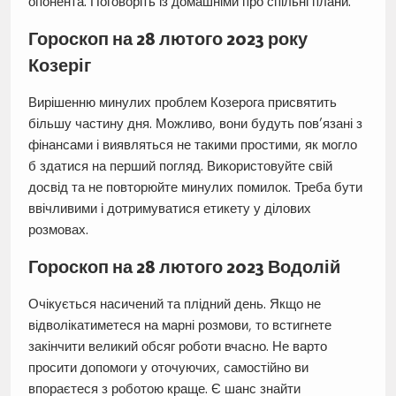
опонента. Поговоріть із домашніми про спільні плани.
Гороскоп на 28 лютого 2023 року
Козеріг
Вирішенню минулих проблем Козерога присвятить
більшу частину дня. Можливо, вони будуть пов’язані з
фінансами і виявляться не такими простими, як могло
б здатися на перший погляд. Використовуйте свій
досвід та не повторюйте минулих помилок. Треба бути
ввічливими і дотримуватися етикету у ділових
розмовах.
Гороскоп на 28 лютого 2023 Водолій
Очікується насичений та плідний день. Якщо не
відволікатиметеся на марні розмови, то встигнете
закінчити великий обсяг роботи вчасно. Не варто
просити допомоги у оточуючих, самостійно ви
впораєтеся з роботою краще. Є шанс знайти