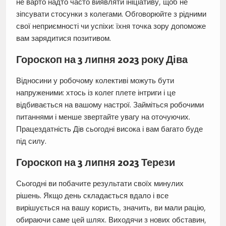
не варто надто часто виявляти ініціативу, щоб не
зіпсувати стосунки з колегами. Обговорюйте з рідними
свої неприємності чи успіхи: їхня точка зору допоможе
вам зарядитися позитивом.
Гороскоп на 3 липня 2023 року Діва
Відносини у робочому колективі можуть бути
напруженими: хтось із колег плете інтриги і це
відбивається на вашому настрої. Займіться робочими
питаннями і менше звертайте увагу на оточуючих.
Працездатність Дів сьогодні висока і вам багато буде
під силу.
Гороскоп на 3 липня 2023 Терези
Сьогодні ви побачите результати своїх минулих
рішень. Якщо день складається вдало і все
вирішується на вашу користь, значить, ви мали рацію,
обираючи саме цей шлях. Виходячи з нових обставин,