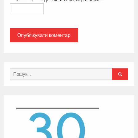
Search
for: