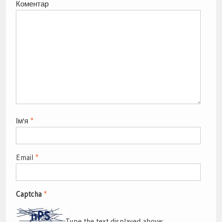
Коментар
Ім'я
*
Email
*
Captcha
*
Type the text displayed above: