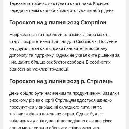
Терезам потрібно скоригувати свої плани. Корисно
передати деякі свої обов’язки оточуючим або рідним.
Гороскоп на 3 липня 2023 Скорпіон
Неприємності та проблеми близьких людей мають
стати пріоритетними 3 липня для Скорпіонів. Посуньте
на другий план свої справи і надайте їм посильну
допомогу та підтримку. Однак не ухвалюйте рішення за
них, дайте більше особистої свободи. В особистих
відносинах можливі труднощі.
Гороскоп на 3 липня 2023 р. Стрілець
День обіцяє бути насиченим та продуктивним. Завдяки
високому рівню енергії Стрільцям вдасться швидко
просунутися у вирішенні складного питання та
закінчити кілька важливих справ. Однак будьте
ввічливими у спілкуванні: несподівано сказане різке
слово може сильно образити співрозмовника.