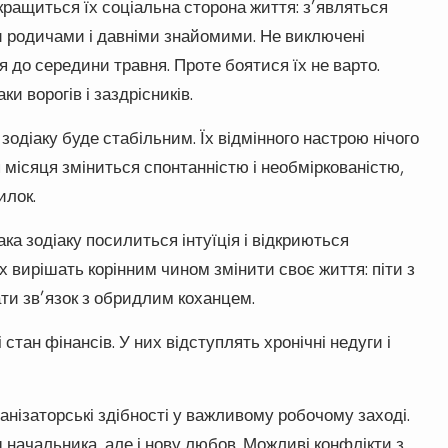
покращиться їх соціальна сторона життя: з’являться
ими родичами і давніми знайомими. Не виключені
я до середини травня. Проте боятися їх не варто.
и ворогів і заздрісників.
одіаку буде стабільним. Їх відмінного настрою нічого
ця місяця зміниться спонтанністю і необміркованістю,
илок.
ака зодіаку посилиться інтуїція і відкриються
их вирішать корінним чином змінити своє життя: піти з
ати зв’язок з обридлим коханцем.
стан фінансів. У них відступлять хронічні недуги і
ганізаторські здібності у важливому робочому заході.
д начальника, але і нову любов. Можливі конфлікти з