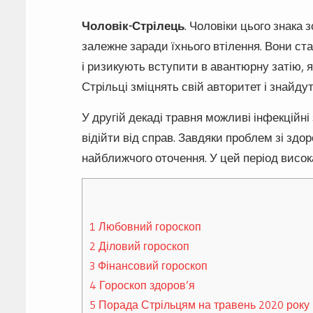
Чоловік-Стрілець
. Чоловіки цього знака 
залежне заради їхнього втілення. Вони ст
і ризикують вступити в авантюрну затію, я
Стрільці зміцнять свій авторитет і знайду
У другій декаді травня можливі інфекційні
відійти від справ. Завдяки проблем зі зд
найближчого оточення. У цей період висок
1
Любовний гороскоп
2
Діловий гороскоп
3
Фінансовий гороскоп
4
Гороскоп здоров’я
5
Порада Стрільцям на травень 2020 року