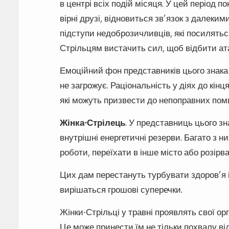
в центрі всіх подій місяця. У цей період 
вірні друзі, відновиться зв’язок з далек
підступи недоброзичливців, які посилятьс
Стрільцям вистачить сил, щоб відбити атак
Емоційний фон представників цього знака з
не загрожує. Раціональність у діях до кін
які можуть призвести до непоправних пом
Жінка-Стрілець
. У представниць цього зн
внутрішні енергетичні резерви. Багато з н
роботи, переїхати в інше місто або розірв
Цих дам перестануть турбувати здоров’я і 
вирішаться грошові суперечки.
Жінки-Стрільці у травні проявлять свої ор
Це може принести їм не тільки похвалу ві