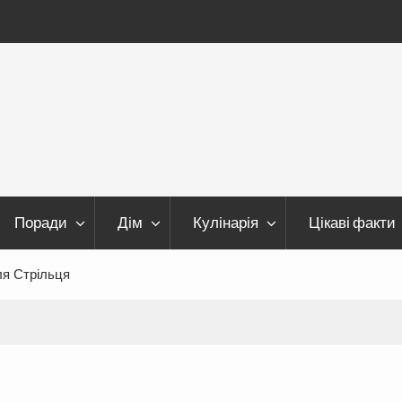
Поради
Дім
Кулінарія
Цікаві факти
ля Стрільця