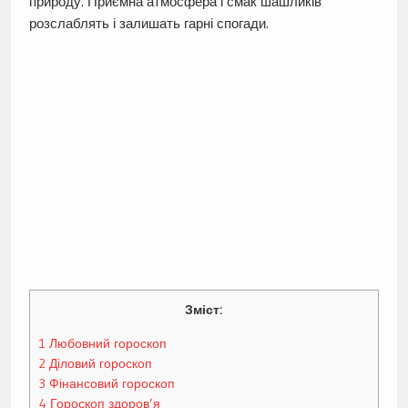
природу. Приємна атмосфера і смак шашликів
розслаблять і залишать гарні спогади.
Зміст:
1
Любовний гороскоп
2
Діловий гороскоп
3
Фінансовий гороскоп
4
Гороскоп здоров’я