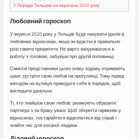
5
Порада Тельцям на вересень 2020 року
Любовний гороскоп
У вересні 2020 року у Тельців буде панувати ідилія в
любовних відносинах, якщо їм вдасться правильно
розставити пріоритети. Не варто занурюватися в
роботу з головою, забувши про другій половинці.
Самотні представники цього знаку зодіаку отримають
шанс зустріти свою любов на прогулянці. Тому перед
виходом на вулицю приводьте себе в порядок, щоб
виглядати ідеально.
Ті, хто знайшов свою любов, ризикують образити
партнера з-за браку уваги. Щоб зберегти гармонію у
відносинах, постарайтеся відволіктися від справ і
знайти час для коханої людини.
Діловий гороскоп