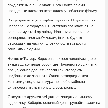
приділяти їм більше уваги. Організуйте спільні
посиденьки вдома за переглядом улюбленого фільму.
В середині місяця потурбує здоров’я. Недосипання і
неправильне харчування негативно позначаться на
загальному стані організму. Навчіться правильно
розпоряджатися своїм часом, інакше будете
страждати від частих головних болів і сварок з
близькими людьми.
Чоловік-Телець
. Вересень принесе чоловікам цього
знака зодіаку плідні робочі дні. Начальство оцінить їх
працю, самовідданість справі і винагородить
надбавкою до зарплати. Однак розпоряджатися
коштами доведеться акуратно, щоб стабільна
фінансова ситуація тривала весь місяць.
Стосунки з друзями зміцняться завдяки спільному
відпочинку. Виберіть сонячний день і рушайте разом на