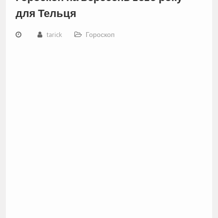
для Тельця
tarick
Гороскоп