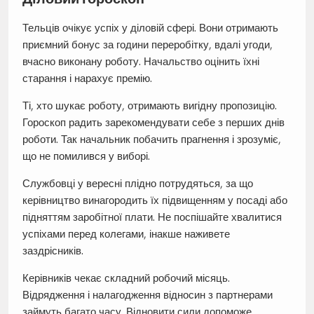
Тельців очікує успіх у діловій сфері. Вони отримають
приємний бонус за години переробітку, вдалі угоди,
вчасно виконану роботу. Начальство оцінить їхні
старання і нарахує премію.
Ті, хто шукає роботу, отримають вигідну пропозицію.
Гороскоп радить зарекомендувати себе з перших днів
роботи. Так начальник побачить прагнення і зрозуміє,
що не помилився у виборі.
Службовці у вересні плідно потрудяться, за що
керівництво винагородить їх підвищенням у посаді або
підняттям заробітної плати. Не поспішайте хвалитися
успіхами перед колегами, інакше наживете
заздрісників.
Керівників чекає складний робочий місяць.
Відрядження і налагодження відносин з партнерами
займуть багато часу. Відновити сили допоможе