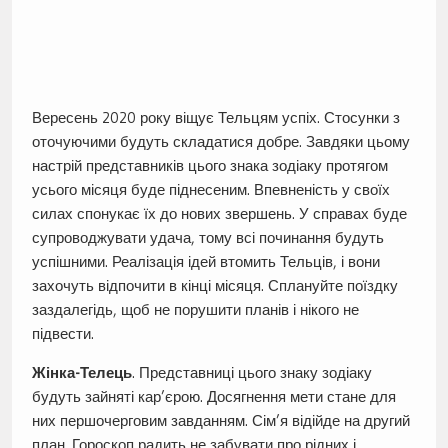
Вересень 2020 року віщує Тельцям успіх. Стосунки з
оточуючими будуть складатися добре. Завдяки цьому
настрій представників цього знака зодіаку протягом
усього місяця буде піднесеним. Впевненість у своїх
силах спонукає їх до нових звершень. У справах буде
супроводжувати удача, тому всі починання будуть
успішними. Реалізація ідей втомить Тельців, і вони
захочуть відпочити в кінці місяця. Сплануйте поїздку
заздалегідь, щоб не порушити планів і нікого не
підвести.
Жінка-Телець
. Представниці цього знаку зодіаку
будуть зайняті кар’єрою. Досягнення мети стане для
них першочерговим завданням. Сім’я відійде на другий
план. Гороскоп радить не забувати про рідних і