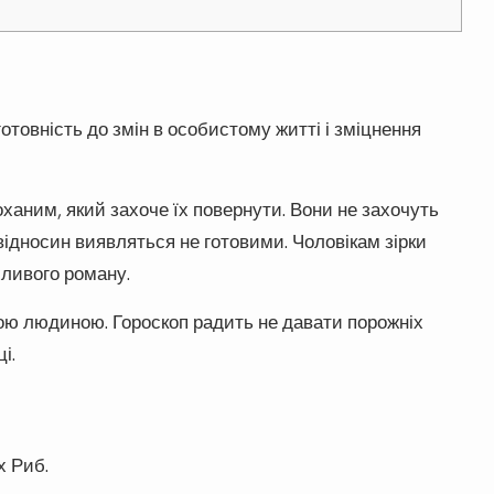
отовність до змін в особистому житті і зміцнення
оханим, який захоче їх повернути. Вони не захочуть
відносин виявляться не готовими. Чоловікам зірки
хливого роману.
аною людиною. Гороскоп радить не давати порожніх
і.
х Риб.