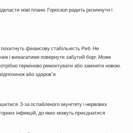
дкласти нові плани. Гороскоп радить ризикнути і
 похитнуть фінансову стабільність Риб. Не
ник і вимагатиме повернути забутий борг. Може
потрібно терміново ремонтувати або заміняти новою.
відпочинок або здоров’я.
шитися. З-за ослабленого імунітету і нервових
аторних інфекцій, до яких можуть приєднатися