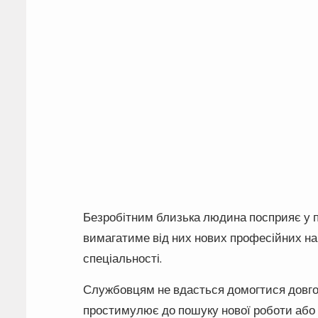
Безробітним близька людина посприяє у пр
вимагатиме від них нових професійних нав
спеціальності.
Службовцям не вдасться домогтися довгоо
простимулює до пошуку нової роботи або в