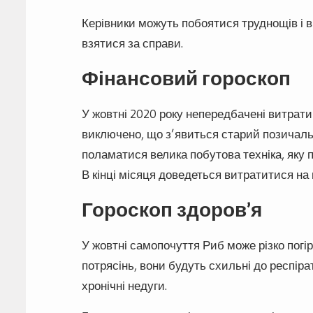
Керівники можуть побоятися труднощів і ві
взятися за справи.
Фінансовий гороскоп
У жовтні 2020 року непередбачені витрати
виключено, що з’явиться старий позичаль
поламатися велика побутова техніка, яку 
В кінці місяця доведеться витратитися на 
Гороскоп здоров’я
У жовтні самопочуття Риб може різко погір
потрясінь, вони будуть схильні до респір
хронічні недуги.