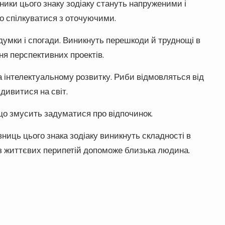
ники цього знаку зодіаку стануть напруженими і
о спілкуватися з оточуючими.
думки і спогади. Виникнуть перешкоди й труднощі в
ня перспективних проектів.
інтелектуальному розвитку. Риби відмовляться від
дивитися на світ.
 що змусить задуматися про відпочинок.
вниць цього знака зодіаку виникнуть складності в
 з життєвих перипетій допоможе близька людина.