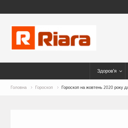
Skip
to
content
Здоров’я
Головна
Гороскоп
Гороскоп на жовтень 2020 року д