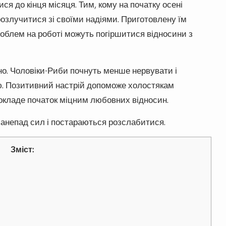
ся до кінця місяця. Тим, кому на початку осені
озлучитися зі своїми надіями. Приготовлену їм
роблем на роботі можуть погіршитися відносини з
но. Чоловіки-Риби почнуть менше нервувати і
ю. Позитивний настрій допоможе холостякам
покладе початок міцним любовних відносин.
 занепад сил і постараються розслабитися.
Зміст: