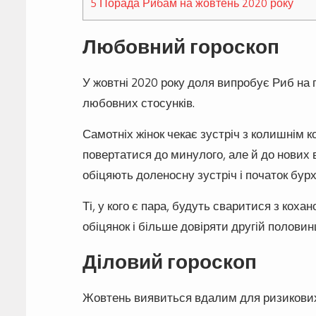
5
Порада Рибам на жовтень 2020 року
Любовний гороскоп
У жовтні 2020 року доля випробує Риб на г
любовних стосунків.
Самотніх жінок чекає зустріч з колишнім к
повертатися до минулого, але й до нових 
обіцяють доленосну зустріч і початок бур
Ті, у кого є пара, будуть сваритися з кох
обіцянок і більше довіряти другій половинц
Діловий гороскоп
Жовтень виявиться вдалим для ризикови