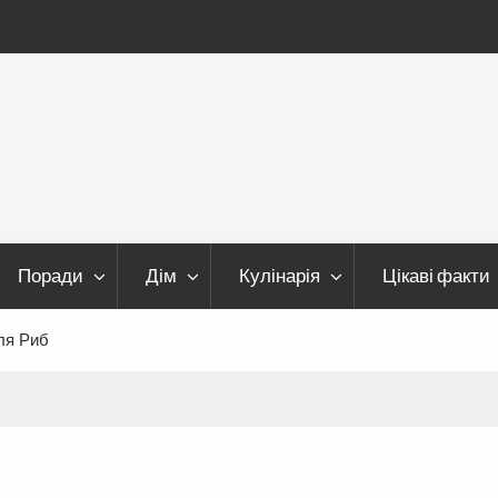
Поради
Дім
Кулінарія
Цікаві факти
ля Риб