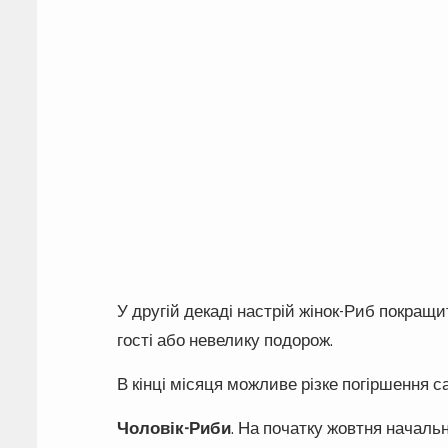
У другій декаді настрій жінок-Риб покращ
гості або невелику подорож.
В кінці місяця можливе різке погіршення с
Чоловік-Риби
. На початку жовтня началь