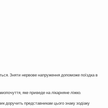
иться. Зняти нервове напруження допоможе поїздка в
амопочуття, яке приведе на лікарняне ліжко.
ник доручить представникам цього знаку зодіаку