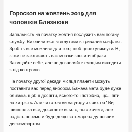
Гороскоп на жовтень 2019 для
чоловіків Близнюки
Запальність на початку жовтня послужить вам погану
службу. Ви опинитеся втягнутими в тривалий конфлікт.
Зробіть все можливе для того, щоб цього уникнути. Ні,
зірки не закликають вас мовчки зносити образи.
Захищайте себе, але не дозволяйте емоціям виходити
з-під контролю.
На початку другої декади місяця планети можуть
поставити вас перед вибором. Бажана мета буде дуже
близька, щоб її досягти, всього-то і потрібно, що… піти
на хитрість. Але чи готові ви на угоду з совістю? Ви,
швидше за все, досягнете всього, чого хочете, але
радість перемоги буде дещо затьмарена душевним
дискомфортом.