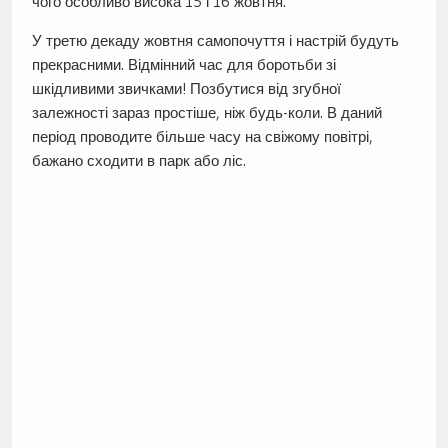
чого особливо висока 15 і 16 жовтня.
У третю декаду жовтня самопочуття і настрій будуть
прекрасними. Відмінний час для боротьби зі
шкідливими звичками! Позбутися від згубної
залежності зараз простіше, ніж будь-коли. В даний
період проводите більше часу на свіжому повітрі,
бажано сходити в парк або ліс.