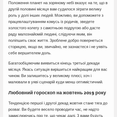
Положення планет на зоряному небі вказує на те, що в
другій половині місяця вам судилося зіграти велику
роль у долі інших людей. Можливо, ви допоможете з
працевлаштуванням комусь із родичів, зведете
холостого колегу з самотньою подругою або дасте
раду малознайомій людині, слідуючи яким, він
поліпшить своє життя. Зроблене добро повернеться
сторицею, якщо ви, звичайно, не зазнаєтеся і не уявіть
себе вершителем доль.
Багатообіцяючим виявиться кінець третьої декади
місяця. Якась ситуація вирішиться найкращим для вас
чином. Ви залишитесь у великому плюсі, хоч і
малювали в уяві сценарій куди менш оптимістичний.
Любовний гороскоп на жовтень 2019 року
Тенденцією першої і другої декад жовтня стане тяга до
розваг. Ви будете весело проводити час, не надто
замислюючись про те, що чекає далі. З вами будуть