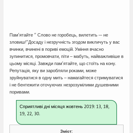
Пам’ятайте ” Слово не горобець, вилетить — не
зловиш!”Досаду і незручність згодом викличуть у вас
вчинки, вчинені в пориві емоцій. Уміння вчасно
зупинитися, промовчати, піти – мабуть, найважливіше в
цьому місяці. Завжди пам’ятайте, що стоїть на кону.
Репутація, яку ви заробляли роками, може
зруйнуватися в одну мить – намагайтеся стримуватися
і не бентежити оточуючих незрозумілими душевними
поривами.
Сприятливі дні місяця жовтень 2019: 13, 18,
19, 22, 30.
Зміст: