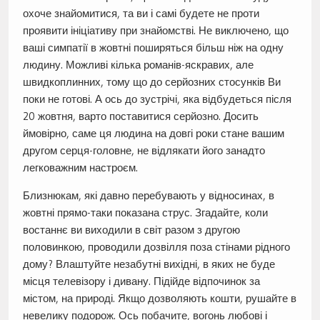
охоче знайомитися, та ви і самі будете не проти
проявити ініціативу при знайомстві. Не виключено, що
ваші симпатії в жовтні поширяться більш ніж на одну
людину. Можливі кілька романів-яскравих, але
швидкоплинних, тому що до серйозних стосунків Ви
поки не готові. А ось до зустрічі, яка відбудеться після
20 жовтня, варто поставитися серйозно. Досить
ймовірно, саме ця людина на довгі роки стане вашим
другом серця-головне, не відлякати його занадто
легковажним настроєм.
Близнюкам, які давно перебувають у відносинах, в
жовтні прямо-таки показана струс. Згадайте, коли
востаннє ви виходили в світ разом з другою
половинкою, проводили дозвілля поза стінами рідного
дому? Влаштуйте незабутні вихідні, в яких не буде
місця телевізору і дивану. Підійде відпочинок за
містом, на природі. Якщо дозволяють кошти, рушайте в
невелику подорож. Ось побачите, вогонь любові і