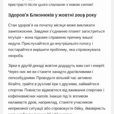
пристрасті після цього спалахне з новою силою!
Здоров’я Близнюків у жовтні 2019 року
Стан здоров’я на початку місяця може викликати
занепокоєння. Завдяки з’єднанню планет загостриться
інтуїція – вона підкаже справжню причину вашої
недуги. Прислухайтеся до внутрішнього голосу і
постарайтеся вирішити проблему, яка спровокувала
хвороба.
Зірки в другій декаді жовтня додадуть вам сил і енергії.
Через них же ви станете занадто дратівливими і
легкозбудними. Проводьте вільний час активно:
бігайте, грайте в рухливі ігри з друзями, займайтеся
спортом. Повністю відмовтеся від вживання спиртних і
кофеїновмісних напоїв. Інакше під їх впливом
наламаєте дров, наприклад, станете учасником
неприємної ситуації або спровокуєте бійку, ймовірність