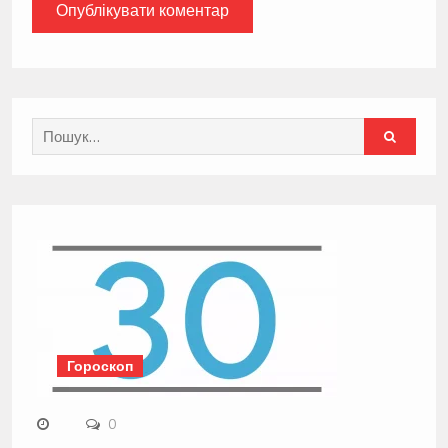
Search
for:
Гороскоп
0