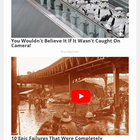
You Wouldn't Believe It If It Wasn't Caught On
Camera!
Brainberries
10 Epic Failures That Were Completely