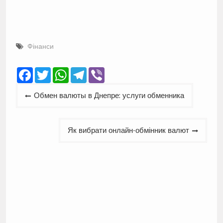
Фінанси
Facebook
Twitter
WhatsApp
Telegram
Viber
Навігація
Обмен валюты в Днепре: услуги обменника
записів
Як вибрати онлайн-обмінник валют