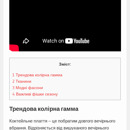
Зміст:
1
Трендова колірна гамма
2
Тканини
3
Модні фасони
4
Важливі фішки сезону
Трендова колірна гамма
Коктейльне плаття – це побратим довгого вечірнього
вбрання. Відрізняється від вишуканого вечірнього