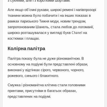
з сукнями, але і з короткими шортами.
Але якщо об’ємні рукави, широкі ремені і напівпрозорі
тканини можна було побачити і на інших показах в
рамках паризького Тижня моди, новим трендом,
запропонованим Шанель, стала любов до логоманії,
широко розташувалася у вигляді букв Chanel на
костюмах і плащах.
Колірна палітра
Палітра показу була не дуже різноманітною. В
основному на подіумі були представлені образи,
виконані у відтінках сірого, червоного, чорного,
рожевого, синього і блакитного.
Смужка і різноманітна клітина стали головними
принтами, присутніми в багатьох образах,
представлених на подіумі.