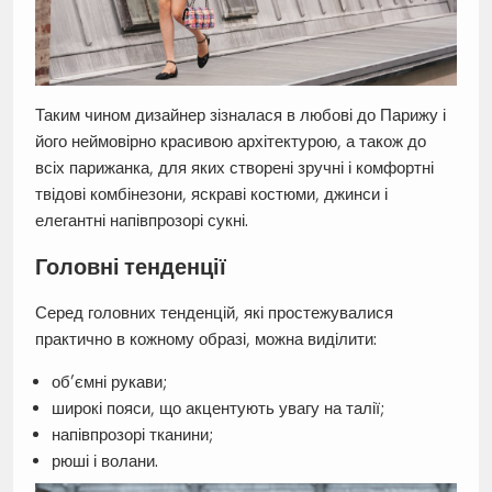
Таким чином дизайнер зізналася в любові до Парижу і
його неймовірно красивою архітектурою, а також до
всіх парижанка, для яких створені зручні і комфортні
твідові комбінезони, яскраві костюми, джинси і
елегантні напівпрозорі сукні.
Головні тенденції
Серед головних тенденцій, які простежувалися
практично в кожному образі, можна виділити:
об’ємні рукави;
широкі пояси, що акцентують увагу на талії;
напівпрозорі тканини;
рюші і волани.