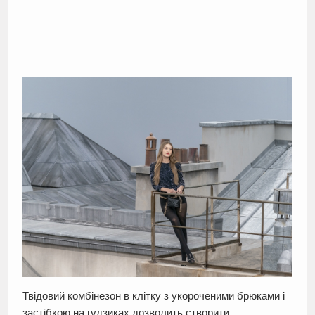
Твідовий комбінезон в клітку з укороченими брюками і
застібкою на гудзиках дозволить створити