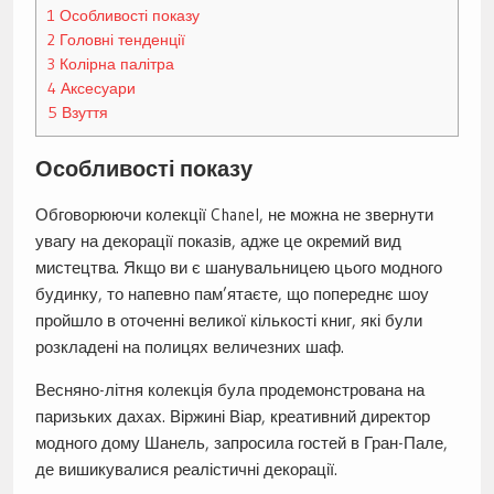
1
Особливості показу
2
Головні тенденції
3
Колірна палітра
4
Аксесуари
5
Взуття
Особливості показу
Обговорюючи колекції Chanel, не можна не звернути
увагу на декорації показів, адже це окремий вид
мистецтва. Якщо ви є шанувальницею цього модного
будинку, то напевно пам’ятаєте, що попереднє шоу
пройшло в оточенні великої кількості книг, які були
розкладені на полицях величезних шаф.
Весняно-літня колекція була продемонстрована на
паризьких дахах. Віржині Віар, креативний директор
модного дому Шанель, запросила гостей в Гран-Пале,
де вишикувалися реалістичні декорації.