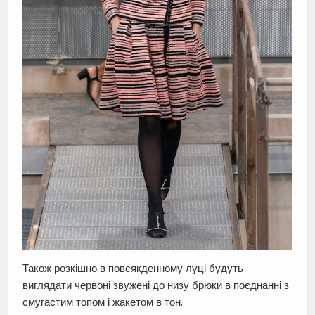
Також розкішно в повсякденному луці будуть
виглядати червоні звужені до низу брюки в поєднанні з
смугастим топом і жакетом в тон.