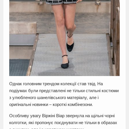
Однак головним трендом колекції став твід. На
подіумах були представлені не тільки стильні костюми
з улюбленого шанелівського матеріалу, але і
оригінальні новинки – короткі комбінезони.
Особливу увагу Віржіні Віар звернула на щільні чорні
колготки, які пропонує поєднувати не тільки в образах