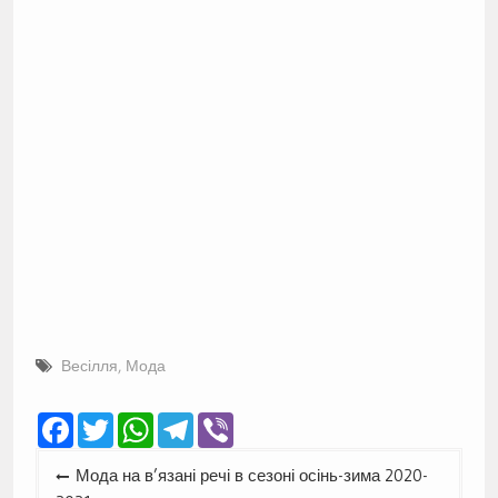
Весілля
,
Мода
Facebook
Twitter
WhatsApp
Telegram
Viber
Навігація
Мода на в’язані речі в сезоні осінь-зима 2020-
записів