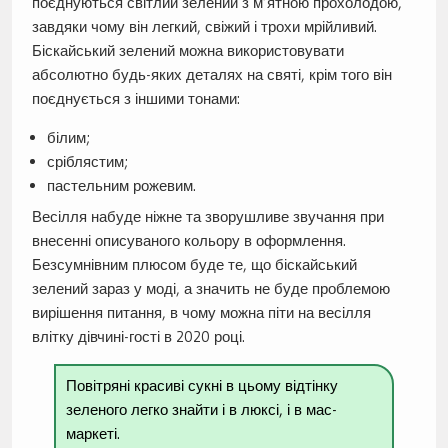
поєднуються світлий зелений з м’ятною прохолодою,
завдяки чому він легкий, свіжий і трохи мрійливий.
Біскайський зелений можна використовувати
абсолютно будь-яких деталях на святі, крім того він
поєднується з іншими тонами:
білим;
сріблястим;
пастельним рожевим.
Весілля набуде ніжне та зворушливе звучання при
внесенні описуваного кольору в оформлення.
Безсумнівним плюсом буде те, що біскайський
зелений зараз у моді, а значить не буде проблемою
вирішення питання, в чому можна піти на весілля
влітку дівчині-гості в 2020 році.
Повітряні красиві сукні в цьому відтінку
зеленого легко знайти і в люксі, і в мас-
маркеті.