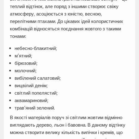
теплий відтінок, але поряд з іншими створює свіжу
атмосферу, асоціюється з юністю, весною,
перелітними птахами. До цікавих ідей колористичних
комбінацій відносяться поєднання жовтого з такими
тонами:
небесно-блакитний;
м’ятний;
бірюзовий;
молочний;
вибілений салатовий;
вицвілий денім;
світлий попелястий;
аквамариновий;
трав’яний зелений.
В якості матеріалів поруч зі світлим жовтим відмінно
виглядають дерево, льон і бавовна. В даному відтінку
можна створити велику кількість випічки і кремів, що