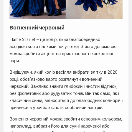
Вогненний червоний
Flame Scarlet – це колір, який безпосередньо
асоціюється з палкими почуттями. З його допомогою
можна зробити акцент на пристрасності конкретної
пари.
Вирішуючи, який колір весілля вибрати влітку в 2020
році, обов’язково варто розглянути вогненний
червоний. Важливо знайти глибокий і чистий відтінок,
без фіолетових або рудуватих тонів. Він так само, як і
класичний синій, відноситься до благородних кольорів і
привнесе в урочистостість особливий настрій.
Вогненно-червоний можна зробити основним кольором,
наприклад, вибрати його для сукні нареченої або