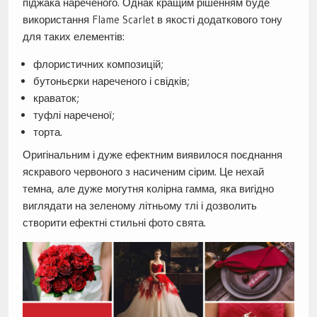
піджака нареченого. Однак кращим рішенням буде
використання Flame Scarlet в якості додаткового тону
для таких елементів:
флористичних композицій;
бутоньєрки нареченого і свідків;
краваток;
туфлі нареченої;
торта.
Оригінальним і дуже ефектним виявилося поєднання
яскравого червоного з насиченим сірим. Це нехай
темна, але дуже могутня колірна гамма, яка вигідно
виглядати на зеленому літньому тлі і дозволить
створити ефектні стильні фото свята.