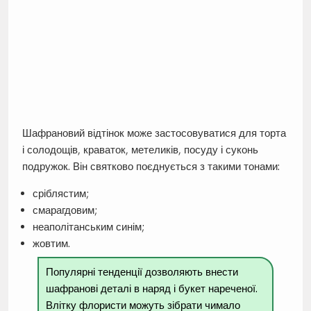
Шафрановий відтінок може застосовуватися для торта
і солодощів, краваток, метеликів, посуду і суконь
подружок. Він святково поєднується з такими тонами:
сріблястим;
смарагдовим;
неаполітанським синім;
жовтим.
Популярні тенденції дозволяють внести
шафранові деталі в наряд і букет нареченої.
Влітку флористи можуть зібрати чимало