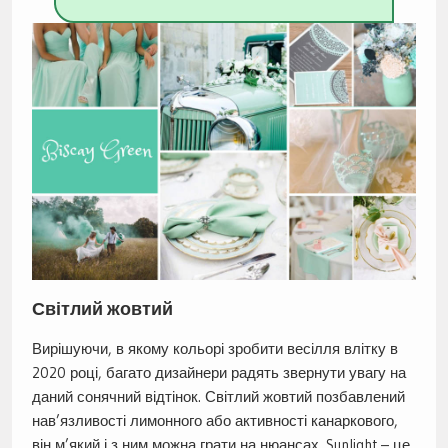
Світлий жовтий
Вирішуючи, в якому кольорі зробити весілля влітку в
2020 році, багато дизайнери радять звернути увагу на
даний сонячний відтінок. Світлий жовтий позбавлений
нав’язливості лимонного або активності канаркового,
він м’який і з ним можна грати на нюансах. Sunlight – це