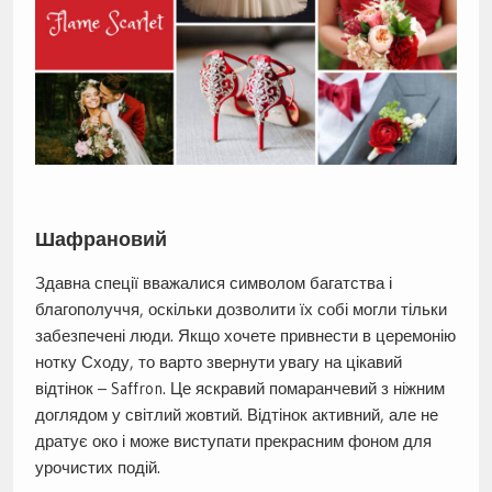
Шафрановий
Здавна спеції вважалися символом багатства і
благополуччя, оскільки дозволити їх собі могли тільки
забезпечені люди. Якщо хочете привнести в церемонію
нотку Сходу, то варто звернути увагу на цікавий
відтінок – Saffron. Це яскравий помаранчевий з ніжним
доглядом у світлий жовтий. Відтінок активний, але не
дратує око і може виступати прекрасним фоном для
урочистих подій.