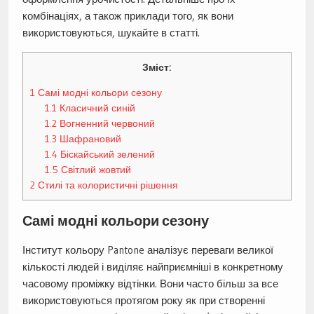
комбінаціях, а також приклади того, як вони
використовуються, шукайте в статті.
Зміст:
1
Самі модні кольори сезону
1.1
Класичний синій
1.2
Вогненний червоний
1.3
Шафрановий
1.4
Біскайський зелений
1.5
Світлий жовтий
2
Стилі та колористичні рішення
Самі модні кольори сезону
Інститут кольору Pantone аналізує переваги великої
кількості людей і виділяє найприємніші в конкретному
часовому проміжку відтінки. Вони часто більш за все
використовуються протягом року як при створенні