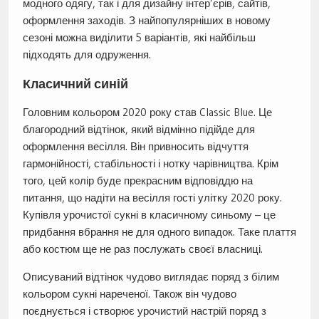
модного одягу, так і для дизайну інтер’єрів, сайтів,
оформлення заходів. З найпопулярніших в новому
сезоні можна виділити 5 варіантів, які найбільш
підходять для одруження.
Класичний синій
Головним кольором 2020 року став Classic Blue. Це
благородний відтінок, який відмінно підійде для
оформлення весілля. Він привносить відчуття
гармонійності, стабільності і нотку чарівництва. Крім
того, цей колір буде прекрасним відповіддю на
питання, що надіти на весілля гості улітку 2020 року.
Купівля урочистої сукні в класичному синьому – це
придбання вбрання не для одного випадок. Таке плаття
або костюм ще не раз послужать своєї власниці.
Описуваний відтінок чудово виглядає поряд з білим
кольором сукні нареченої. Також він чудово
поєднується і створює урочистий настрій поряд з