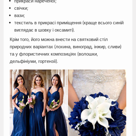
прикраси нареченої;
свічки;
вази;
текстиль в прикрасі приміщення (краще всього синій
виглядає в шовку і оксамиті).
Крім того, його можна внести на святковий стіл
природних варіантах (лохина, виноград, інжир, сливи)
та у флористичних композиціях (волошки,
дельфініуми, гортензії).