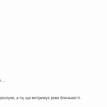
я …
озлуки, а та, що витримує роки близькості.