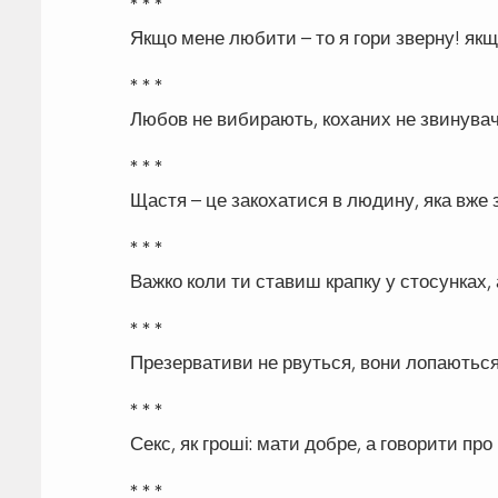
* * *
Якщо мене любити – то я гори зверну! як
* * *
Любов не вибирають, коханих не звинува
* * *
Щастя – це закохатися в людину, яка вже 
* * *
Важко коли ти ставиш крапку у стосунках,
* * *
Презервативи не рвуться, вони лопаються
* * *
Секс, як гроші: мати добре, а говорити про
* * *