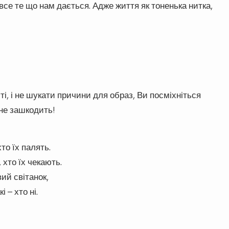
 все те що нам дається. Адже життя як тоненька нитка,
і, і не шукати причини для образ, Ви посміхніться
 не зашкодить!
хто їх палять.
 хто їх чекають.
вий світанок,
і – хто ні.