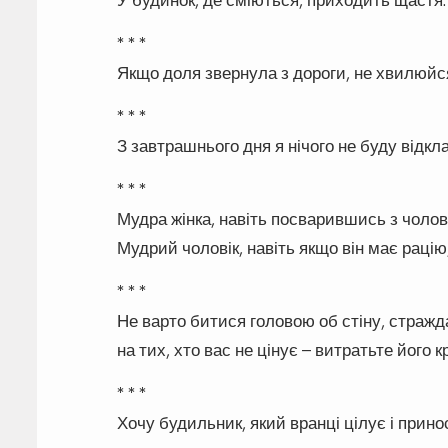
* * *
Якщо доля звернула з дороги, не хвилюйся
* * *
З завтрашнього дня я нічого не буду відкл
* * *
Мудра жінка, навіть посварившись з чолов
Мудрий чоловік, навіть якщо він має рацію
* * *
Не варто битися головою об стіну, страж
на тих, хто вас не цінує – витратьте його к
* * *
Хочу будильник, який вранці цілує і приноси