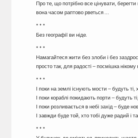
Про те, що потрібно все цінувати, берегти
вона часом раптово рветься …
* * *
Без географії ви ніде.
* * *
Намагайтеся жити без злоби і без заздрост
просто так, для радості – посмішка нікому
* * *
І поки на землі існують мости – будуть ті, 
І поки кораблі покидають порти – будуть ті,
І поки розливається в небі захід – буде но
І завжди буде той, хто тобі дуже радий і так
* * *
У будинок, де сміються, приходить щастя.