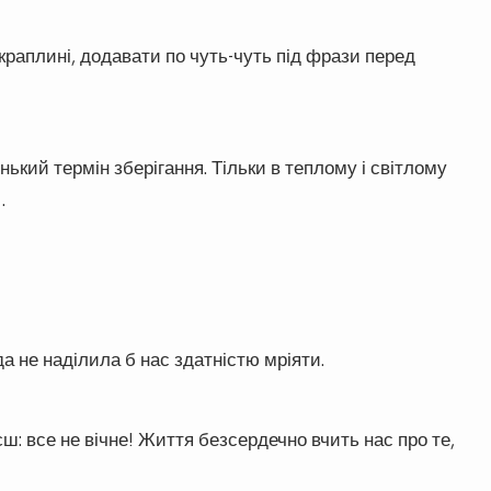
краплині, додавати по чуть-чуть під фрази перед
ький термін зберігання. Тільки в теплому і світлому
…
а не наділила б нас здатністю мріяти.
ш: все не вічне! Життя безсердечно вчить нас про те,