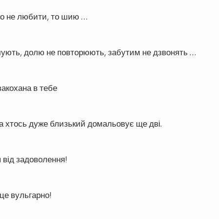
що не любити, то шию …
чують, долю не повторюють, забутим не дзвонять …
закохана в тебе
 а хтось дуже близький домальовує ще дві.
 від задоволення!
 це вульгарно!