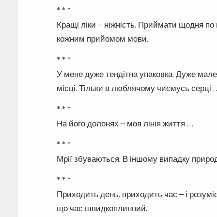
* * *
Кращі ліки – ніжність. Приймати щодня по 
кожним прийомом мови.
* * *
У мене дуже тендітна упаковка. Дуже мален
місці. Тільки в люблячому чиємусь серці 
* * *
На його долонях – моя лінія життя …
* * *
Мрії збуваються. В іншому випадку природ
* * *
Приходить день, приходить час – і розуміє
що час швидкоплинний.