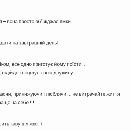
 – вона просто об’їжджає ямки.
адати на завтрашній день!
іком, все одно приготує йому поїсти …
, підійде і поцілує свою дружину …
даючи, принижуючи і люблячи … не витрачайте життя
раще на себе !!!
ть каву в ліжко ..).