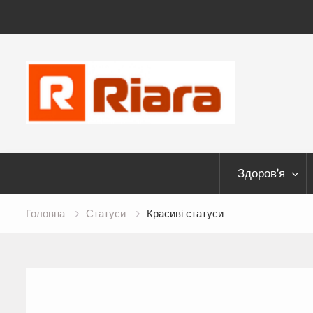
Skip
to
content
Здоров’я
Головна
Статуси
Красиві статуси