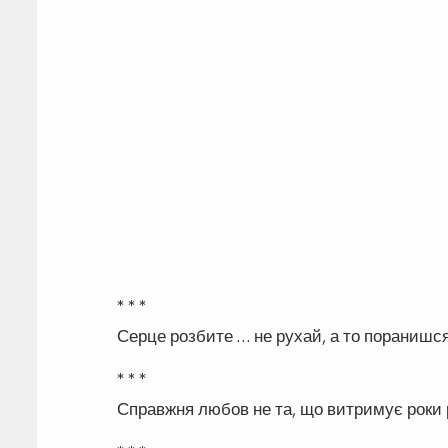
* * *
Серце розбите … не рухай, а то поранишс
* * *
Справжня любов не та, що витримує роки р