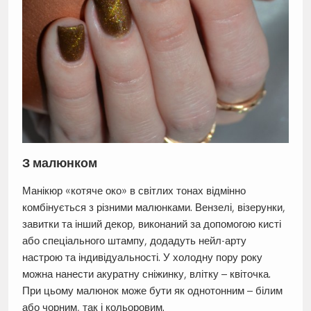
З малюнком
Манікюр «котяче око» в світлих тонах відмінно
комбінується з різними малюнками. Вензелі, візерунки,
завитки та інший декор, виконаний за допомогою кисті
або спеціального штампу, додадуть нейл-арту
настрою та індивідуальності. У холодну пору року
можна нанести акуратну сніжинку, влітку – квіточка.
При цьому малюнок може бути як однотонним – білим
або чорним, так і кольоровим.