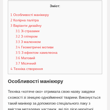
Зміст:
1
Особливості манікюру
2
Колірна палітра
3
Варіанти дизайну
3.1
Зі стразами
3.2
З глітером
3.3
З малюнком
3.4
Геометричні мотиви
3.5
З ефектом хамелеона
3.6
Матовий
3.7
Місячний
4
Техніка створення
Особливості манікюру
Техніка «котяче око» отримала свою назву завдяки
схожості зі зіницею однойменної тварини. Виконується
такий манікюр за допомогою спеціального лаку з
вмістом металевих частинок, які під дією магнітної