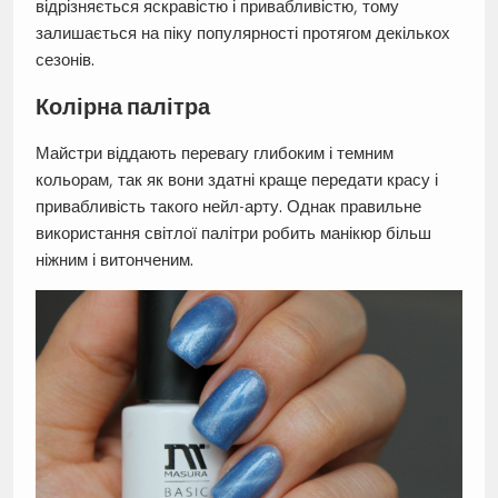
відрізняється яскравістю і привабливістю, тому
залишається на піку популярності протягом декількох
сезонів.
Колірна палітра
Майстри віддають перевагу глибоким і темним
кольорам, так як вони здатні краще передати красу і
привабливість такого нейл-арту. Однак правильне
використання світлої палітри робить манікюр більш
ніжним і витонченим.