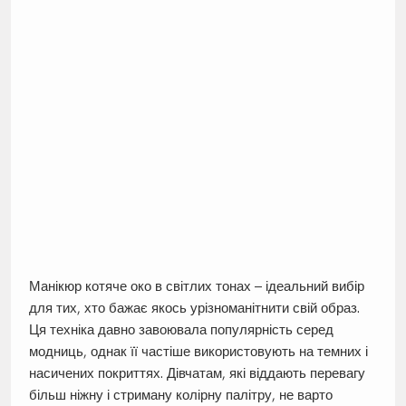
Манікюр котяче око в світлих тонах – ідеальний вибір
для тих, хто бажає якось урізноманітнити свій образ.
Ця техніка давно завоювала популярність серед
модниць, однак її частіше використовують на темних і
насичених покриттях. Дівчатам, які віддають перевагу
більш ніжну і стриману колірну палітру, не варто