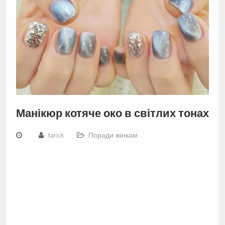
Манікюр котяче око в світлих тонах
tarick
Поради жінкам