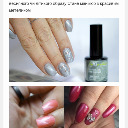
весняного чи літнього образу стане манікюр з красивим
метеликом.