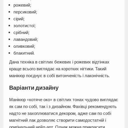
рожевий;
персиковий;
сірий;
золотистої;
срібний;
лавандовий;
оливковий;
блакитний.
Дана техніка в світлих бежевих і рожевих відтінках
краще всього виглядає на коротких нігтики. Такий
манікюр поєднує в собі витонченість і лаконічність.
Варіанти дизайну
Манікюр «котяче око» в світлих тонах чудово виглядає
як сам по собі, так і з дизайном. Фахівці рекомендують
надто не захоплюватися декором, адже сам по собі
магнітний лак дозволяє створити самодостатній і
оригінальний нейл-арт. Однак можна прикрасити