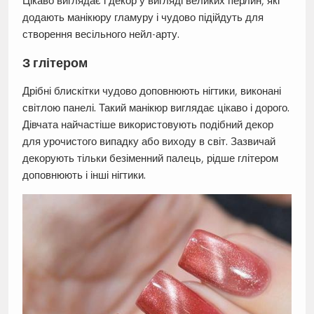
Цікаво виглядає і декор у вигляді великих перлин, які
додають манікюру гламуру і чудово підійдуть для
створення весільного нейл-арту.
З глітером
Дрібні блискітки чудово доповнюють нігтики, виконані
світлою панелі. Такий манікюр виглядає цікаво і дорого.
Дівчата найчастіше використовують подібний декор
для урочистого випадку або виходу в світ. Зазвичай
декорують тільки безіменний палець, рідше глітером
доповнюють і інші нігтики.