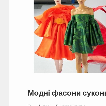
Модні фасони суконь
tarick
Поради жінкам