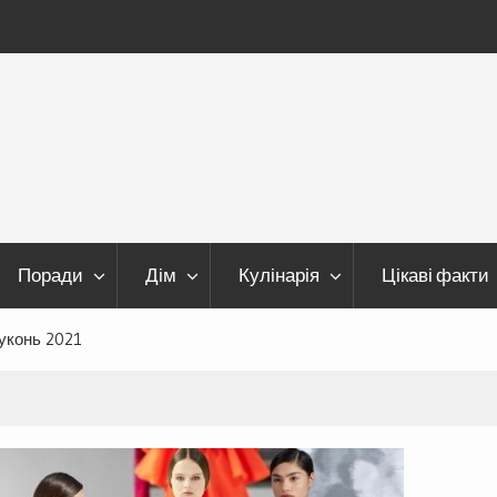
Поради
Дім
Кулінарія
Цікаві факти
уконь 2021