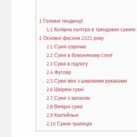
1
Головні тенденції
1.1
Колірна палітра в трендових сукнях
2
Основні фасони 2021 року
2.1
Сукні-сорочки
2.2
Сукні в білизняному стилі
2.3
Сукні в підлогу
2.4
Футляр
2.5
Сукні міні з широкими рукавами
2.6
Шкіряні сукні
2.7
Сукні з запахом
2.8
Вечірні сукні
2.9
Коктейльні
2.10
Сукня-трапеція