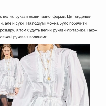
є великі рукави незвичайної форми. Ця тенденція
зи, але й сукні. На подіумі можна було побачити
 розміру. Хітом будуть великі рукави-ліхтарики. Також
одовжені рукава з воланами.