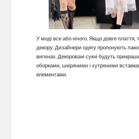
У моді все або нічого. Якщо довге плаття, 
декору. Дизайнери одягу пропонують лаконі
вигинах. Декоровані сукні будуть прикраш
оборками, шкіряними і хутряними вставк
елементами.