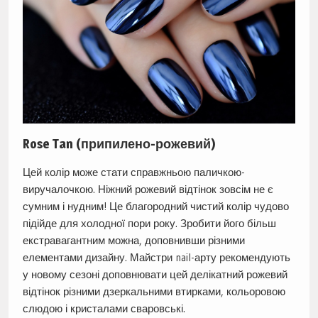
Rose Tan (припилено-рожевий)
Цей колір може стати справжньою паличкою-
виручалочкою. Ніжний рожевий відтінок зовсім не є
сумним і нудним! Це благородний чистий колір чудово
підійде для холодної пори року. Зробити його більш
екстравагантним можна, доповнивши різними
елементами дизайну. Майстри nail-арту рекомендують
у новому сезоні доповнювати цей делікатний рожевий
відтінок різними дзеркальними втирками, кольоровою
слюдою і кристалами сваровські.