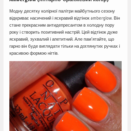
Модну десятку колірної палітри майбутнього сезону
відкриває насичений і яскравий відтінок amberglow. Він
стане прекрасним антидепресантом в холодну пору
року і створить позитивний настрій. Цей відтінок дуже
яскравий, зухвалий і апетитний. Але пам’ятайте, що
гарно він буде виглядати тільки на доглянутих ручках і
красивою формою нігтів.