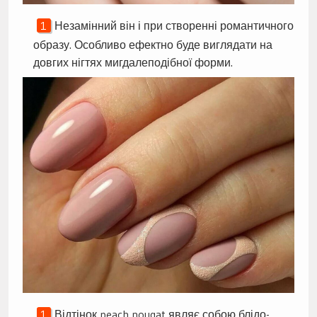
Незамінний він і при створенні романтичного
образу. Особливо ефектно буде виглядати на
довгих нігтях мигдалеподібної форми.
Відтінок peach nougat являє собою блідо-