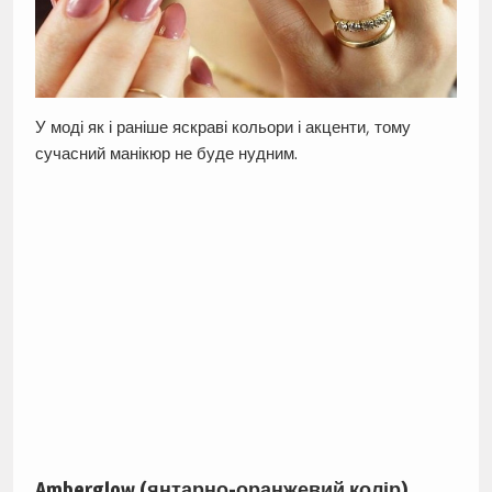
У моді як і раніше яскраві кольори і акценти, тому
сучасний манікюр не буде нудним.
Amberglow (янтарно-оранжевий колір)