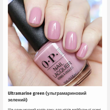
Ultramarine green (ультрамариновий
зелений)
Ще один модний колір лаку для нігтів майбутньої осені