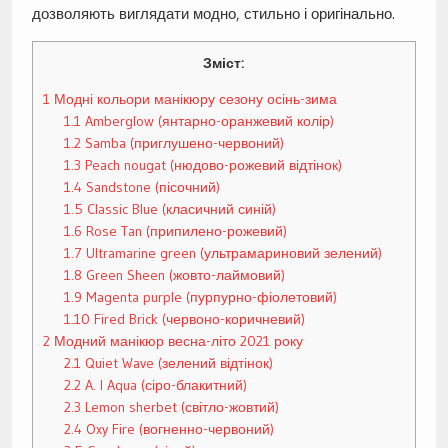
дозволяють виглядати модно, стильно і оригінально.
Зміст:
1
Модні кольори манікюру сезону осінь-зима
1.1
Amberglow (янтарно-оранжевий колір)
1.2
Samba (приглушено-червоний)
1.3
Peach nougat (нюдово-рожевий відтінок)
1.4
Sandstone (пісочний)
1.5
Classic Blue (класичний синій)
1.6
Rose Tan (припилено-рожевий)
1.7
Ultramarine green (ультрамариновий зелений)
1.8
Green Sheen (жовто-лаймовий)
1.9
Magenta purple (пурпурно-фіолетовий)
1.10
Fired Brick (червоно-коричневий)
2
Модний манікюр весна-літо 2021 року
2.1
Quiet Wave (зелений відтінок)
2.2
A. I Aqua (сіро-блакитний)
2.3
Lemon sherbet (світло-жовтий)
2.4
Oxy Fire (вогненно-червоний)