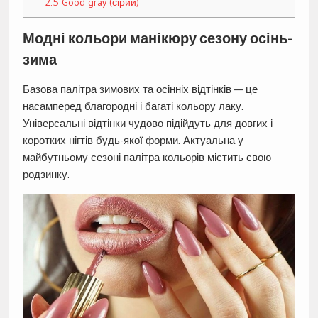
2.5
Good gray (сірий)
Модні кольори манікюру сезону осінь-
зима
Базова палітра зимових та осінніх відтінків — це
насамперед благородні і багаті кольору лаку.
Універсальні відтінки чудово підійдуть для довгих і
коротких нігтів будь-якої форми. Актуальна у
майбутньому сезоні палітра кольорів містить свою
родзинку.