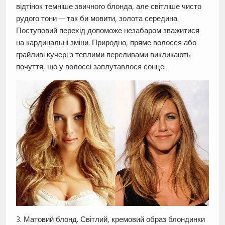
відтінок темніше звичного блонда, але світліше чисто
рудого тони — так би мовити, золота середина.
Поступовий перехід допоможе незабаром зважитися
на кардинальні зміни. Природно, пряме волосся або
грайливі кучері з теплими переливами викликають
почуття, що у волоссі заплутавлося сонце.
3. Матовий блонд. Світлий, кремовий образ блондинки