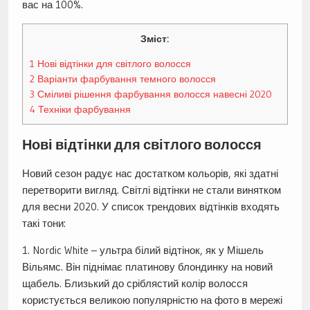
вас на 100%.
Зміст:
1
Нові відтінки для світлого волосся
2
Варіанти фарбування темного волосся
3
Сміливі рішення фарбування волосся навесні 2020
4
Техніки фарбування
Нові відтінки для світлого волосся
Новий сезон радує нас достатком кольорів, які здатні
перетворити вигляд. Світлі відтінки не стали винятком
для весни 2020. У список трендових відтінків входять
такі тони:
1. Nordic White – ультра білий відтінок, як у Мішель
Вільямс. Він піднімає платинову блондинку на новий
щабель. Близький до сріблястий колір волосся
користується великою популярністю на фото в мережі