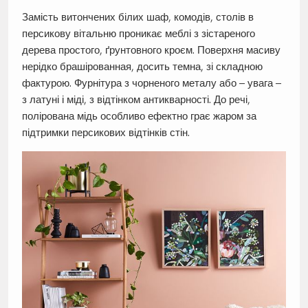
Замість витончених білих шаф, комодів, столів в
персикову вітальню проникає меблі з зістареного
дерева простого, ґрунтовного кроєм. Поверхня масиву
нерідко брашірованная, досить темна, зі складною
фактурою. Фурнітура з чорненого металу або – увага –
з латуні і міді, з відтінком антикварності. До речі,
полірована мідь особливо ефектно грає жаром за
підтримки персикових відтінків стін.