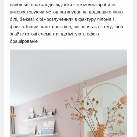
найбільш прохолодні відтінки – це можна зробити,
використовуючи метод патинування, додавши сніжно-
білі, бежеві, сірі «розлучення» в фактуру пілонів і
фризів. Інший шлях простіше, він полягає в тому, щоб
знайте готові елементи, що імітують ефект
брашірованіе.