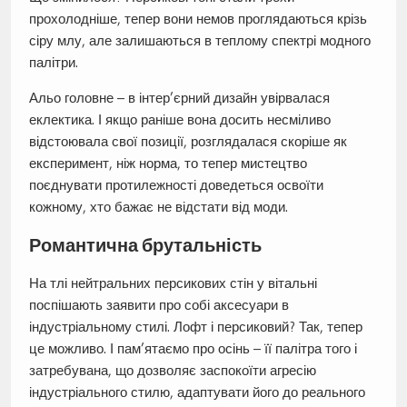
прохолодніше, тепер вони немов проглядаються крізь
сіру млу, але залишаються в теплому спектрі модного
палітри.
Альо головне – в інтер’єрний дизайн увірвалася
еклектика. І якщо раніше вона досить несміливо
відстоювала свої позиції, розглядалася скоріше як
експеримент, ніж норма, то тепер мистецтво
поєднувати протилежності доведеться освоїти
кожному, хто бажає не відстати від моди.
Романтична брутальність
На тлі нейтральних персикових стін у вітальні
поспішають заявити про собі аксесуари в
індустріальному стилі. Лофт і персиковий? Так, тепер
це можливо. І пам’ятаємо про осінь – її палітра того і
затребувана, що дозволяє заспокоїти агресію
індустріального стилю, адаптувати його до реального