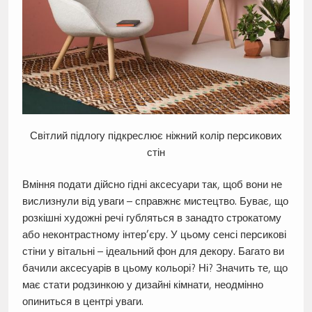
Світлий підлогу підкреслює ніжний колір персикових
стін
Вміння подати дійсно гідні аксесуари так, щоб вони не
вислизнули від уваги – справжнє мистецтво. Буває, що
розкішні художні речі губляться в занадто строкатому
або неконтрастному інтер’єру. У цьому сенсі персикові
стіни у вітальні – ідеальний фон для декору. Багато ви
бачили аксесуарів в цьому кольорі? Ні? Значить те, що
має стати родзинкою у дизайні кімнати, неодмінно
опиниться в центрі уваги.