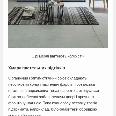
Сірі меблі відтінють колір стін
Хмара пастельних відтінків
Органічний і оптимістичний союз складають
персиковий колір і пастельні фарби. Прованська
вітальня в персикових тонах на фото є ятовується
блякло-небесної забарвленням двері і арочного
фронтону над нею. Таку кольорову вставку треба
підтримати, наприклад, біло-блакитний оббивкою
крісла або дивана.