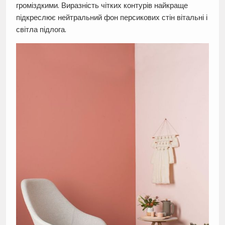
громіздкими. Виразність чітких контурів найкраще
підкреслює нейтральний фон персикових стін вітальні і
світла підлога.