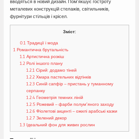
вводяться в новий дизайн. Пом’якшує гостроту
металевих конструкцій стелажів, світильників,
фурнітури стільців і крісел.
Зміст:
0.1
Традиції і мода
1
Романтична брутальність
1.1
Артистична розкіш
1.2
Ролі іншого плану
1.2.1
Сірий: додамо тіней
1.2.2
Хмара пастельних відтінків
1.2.3
Синій сапфір – пристань у туманному
серпанку
1.2.4
Геометрія темних ліній
1.2.5
Рожевий – фарби полум’яного заходу
1.2.6
Фіолетові акценті – ожилі арабські казки
1.2.7
Зелений декор
1.3
Ідеальний фон для живих рослин