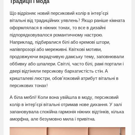
Традиції і мода
Що відрізняє новий персиковий колір в інтер’єрі
вітальні від традиційних уявлень? Якщо раніше кімната
оформлялася в ніжних тонах, то все в дизайні
підпорядковувалося романтичному настрою.
Наприклад, підбиралися білі або кремові штори,
напівпрозорі або мереживні. Квіткові мотиви,
продовжуючи вкрадчивую дамську тему, заповнювали
оббивку або шпалери. Світлі, часто білі, рамі портали і
двері відтіняли персикову бархатистість стін. А
кришталеві люстри, обов’язковий атрибут вітальні в
персикових тонах!
А біла меблі! Коли вона увійшла в моду, персиковий
колір в інтер’єрі вітальні отримав нове дихання. У залі
запановувала спокійна гармонія ніжних відтінків, кілька
аморфна, але безумовно мила і привітна.