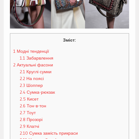
Зміст:
1
Модні тенденції
1.1
Забарвлення
2
Актуальні фасони
2.1
Круглі сумки
2.2
На поясі
2.3
Шоппер
2.4
Сумка-рюкзак
2.5
Кисет
2.6
Тон-в-тон
2.7
Тоут
2.8
Прозорі
2.9
Клатчі
2.10
Сумка замість прикраси