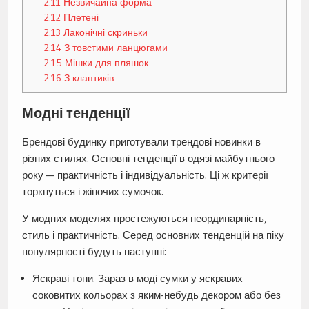
2.11
Незвичайна форма
2.12
Плетені
2.13
Лаконічні скриньки
2.14
З товстими ланцюгами
2.15
Мішки для пляшок
2.16
З клаптиків
Модні тенденції
Брендові будинку приготували трендові новинки в
різних стилях. Основні тенденції в одязі майбутнього
року — практичність і індивідуальність. Ці ж критерії
торкнуться і жіночих сумочок.
У модних моделях простежуються неординарність,
стиль і практичність. Серед основних тенденцій на піку
популярності будуть наступні:
Яскраві тони. Зараз в моді сумки у яскравих
соковитих кольорах з яким-небудь декором або без