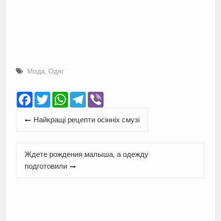
Мода
,
Одяг
Facebook
Twitter
WhatsApp
Telegram
Viber
Навігація
Найкращі рецепти осінніх смузі
записів
Ждете рождения малыша, а одежду
подготовили