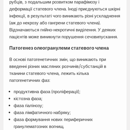
рубців, з подальшим розвитком парафімозу і
деформації статевого члена. Іноді приєднуються шкірні
інфекції, в результаті чого виникають різні ускладнення
(аж до некрозу або гангрени статевого члена).
Відзначаються гнійно-некротичні виділення. У деяких
пацієнтів може виникнути порушення сечовипускання.
Патогенез олеогранулеми статевого члена
В основі патогенетичних змін, що виникають при
введенні різних масляних розчинів/субстанцій в
тканини статевого члена, лежить кілька
патогенетичних фаз:
продуктивна фаза (проліферації);
кістозна фаза;
фаза гіалінозу;
фаза лімфатичного набряку;
фаза формування нових периферичних
гранулематозних вогнищ.