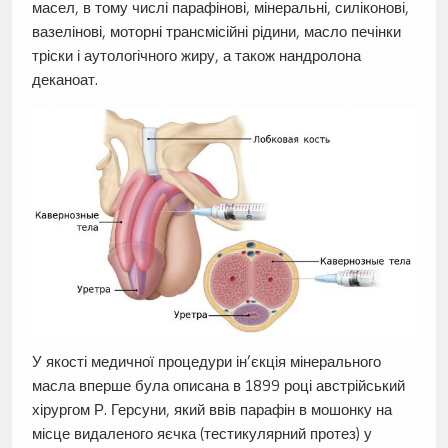
масел, в тому числі парафінові, мінеральні, силіконові,
вазелінові, моторні трансмісійні рідини, масло печінки
тріски і аутологічного жиру, а також нандролона
деканоат.
У якості медичної процедури ін’єкція мінерального
масла вперше була описана в 1899 році австрійський
хірургом Р. Герсуни, який ввів парафін в мошонку на
місце видаленого яєчка (тестикулярний протез) у