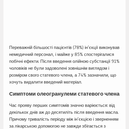
Переважній більшості пацієнтів (78%) ін’єкції виконував
немедичний персонал, і майже у 85% спостерігалися
побічні ефекти. Після введення олійною субстанції 91%
чоловіків не були задоволені зовнішнім виглядом і
розміром свого статевого члена, а 74% зазначили, що
хочуть видалити введений матеріал.
Симптоми олеогранулеми статевого члена
Час прояву перших симптомів значно варіюється: від
декількох днів аж до десятиліть після введення масла.
Причому тривалість періоду між ін’єкцією і зверненням
за лікарською допомогою не завжди збігається з