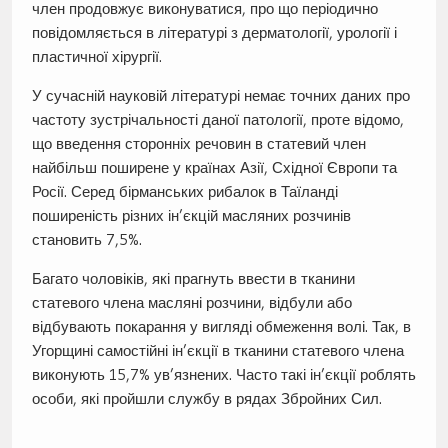
член продовжує виконуватися, про що періодично
повідомляється в літературі з дерматології, урології і
пластичної хірургії.
У сучасній науковій літературі немає точних даних про
частоту зустрічальності даної патології, проте відомо,
що введення сторонніх речовин в статевий член
найбільш поширене у країнах Азії, Східної Європи та
Росії. Серед бірманських рибалок в Таїланді
поширеність різних ін’єкцій масляних розчинів
становить 7,5%.
Багато чоловіків, які прагнуть ввести в тканини
статевого члена масляні розчини, відбули або
відбувають покарання у вигляді обмеження волі. Так, в
Угорщині самостійні ін’єкції в тканини статевого члена
виконують 15,7% ув’язнених. Часто такі ін’єкції роблять
особи, які пройшли службу в рядах Збройних Сил.