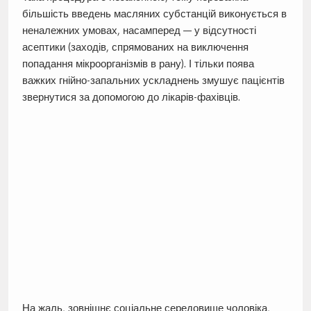
більшість введень масляних субстанцій виконується в
неналежних умовах, насамперед — у відсутності
асептики (заходів, спрямованих на виключення
попадання мікроорганізмів в рану). І тільки поява
важких гнійно-запальних ускладнень змушує пацієнтів
звернутися за допомогою до лікарів-фахівців.
На жаль, зовнішнє соціальне середовище чоловіка,