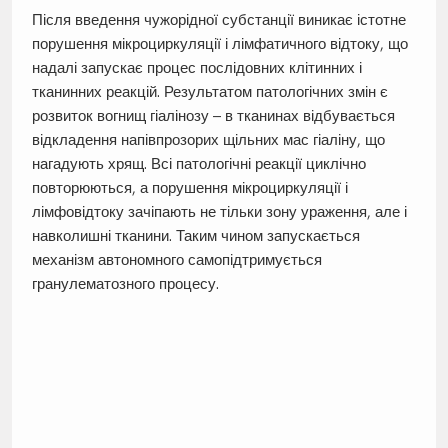
Після введення чужорідної субстанції виникає істотне
порушення мікроциркуляції і лімфатичного відтоку, що
надалі запускає процес послідовних клітинних і
тканинних реакцій. Результатом патологічних змін є
розвиток вогнищ гіалінозу – в тканинах відбувається
відкладення напівпрозорих щільних мас гіаліну, що
нагадують хрящ. Всі патологічні реакції циклічно
повторюються, а порушення мікроциркуляції і
лімфовідтоку зачіпають не тільки зону ураження, але і
навколишні тканини. Таким чином запускається
механізм автономного самопідтримується
гранулематозного процесу.