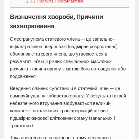
2.0.1
Прогноз. Профілактика
Визначення хвороби, Причини
захворювання
Олеогранулема статевого члена — це запально–
інфільтративна гіперплазія (надмірне розростання)
оболонок статевого члена, що утворюється в
результаті ін’єкції різних спеціальних масляних
розчинів тканини органу з метою його потовщення або
подовження.
Введення олійних субстанцій в статевий член — це
саморуйнування і вбивство органу. У результаті вкрай
небезпечного втручання відбувається великий
комплекс патологічних трансформацій шкіри і
підшкірно-жирової клітковини органу (запальних і
трофічних).
Така процедура є незаконною, тому переважна