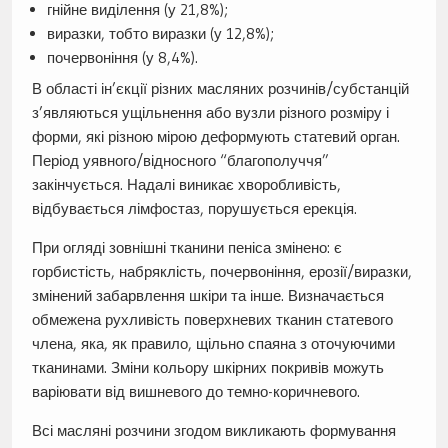
гнійне виділення (у 21,8%);
виразки, тобто виразки (у 12,8%);
почервоніння (у 8,4%).
В області ін’єкції різних масляних розчинів/субстанцій
з’являються ущільнення або вузли різного розміру і
форми, які різною мірою деформують статевий орган.
Період уявного/відносного “благополуччя”
закінчується. Надалі виникає хворобливість,
відбувається лімфостаз, порушується ерекція.
При огляді зовнішні тканини пеніса змінено: є
горбистість, набряклість, почервоніння, ерозії/виразки,
змінений забарвлення шкіри та інше. Визначається
обмежена рухливість поверхневих тканин статевого
члена, яка, як правило, щільно спаяна з оточуючими
тканинами. Зміни кольору шкірних покривів можуть
варіювати від вишневого до темно-коричневого.
Всі масляні розчини згодом викликають формування