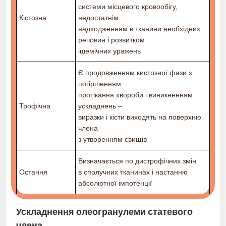
системи місцевого кровообігу,
Кістозна
недостатнім
надходженням в тканини необхідних
речовин і розвитком
ішемічних уражень
Є продовженням кистозної фази з
погіршенням
протікання хвороби і виникненням
Трофічна
ускладнень –
виразки і кісти виходять на поверхню
члена
з утворенням свищів
Визначається по дистрофічних змін
Остання
в сполучних тканинах і настанню
абсолютної імпотенції
Ускладнення олеогранулеми статевого
члена