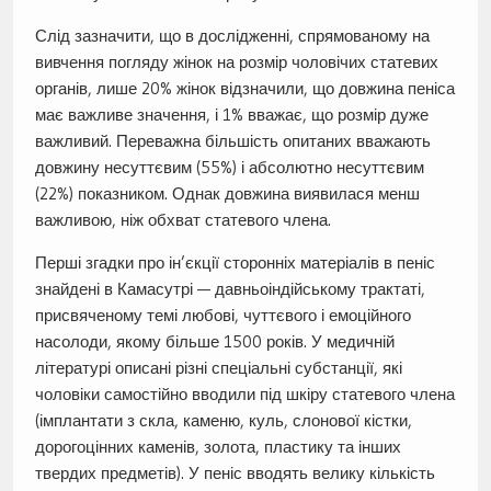
Слід зазначити, що в дослідженні, спрямованому на
вивчення погляду жінок на розмір чоловічих статевих
органів, лише 20% жінок відзначили, що довжина пеніса
має важливе значення, і 1% вважає, що розмір дуже
важливий. Переважна більшість опитаних вважають
довжину несуттєвим (55%) і абсолютно несуттєвим
(22%) показником. Однак довжина виявилася менш
важливою, ніж обхват статевого члена.
Перші згадки про ін’єкції сторонніх матеріалів в пеніс
знайдені в Камасутрі — давньоіндійському трактаті,
присвяченому темі любові, чуттєвого і емоційного
насолоди, якому більше 1500 років. У медичній
літературі описані різні спеціальні субстанції, які
чоловіки самостійно вводили під шкіру статевого члена
(імплантати з скла, каменю, куль, слонової кістки,
дорогоцінних каменів, золота, пластику та інших
твердих предметів). У пеніс вводять велику кількість