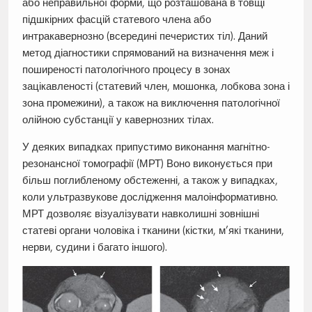
або неправильної форми, що розташована в товщі
підшкірних фасцій статевого члена або
интракавернозно (всередині печеристих тіл). Даний
метод діагностики спрямований на визначення меж і
поширеності патологічного процесу в зонах
зацікавленості (статевий член, мошонка, лобкова зона і
зона промежини), а також на виключення патологічної
олійною субстанції у кавернозних тілах.
У деяких випадках припустимо виконання магнітно-
резонансної томографії (МРТ) Воно виконується при
більш поглибленому обстеженні, а також у випадках,
коли ультразвукове дослідження малоінформативно.
МРТ дозволяє візуалізувати навколишні зовнішні
статеві органи чоловіка і тканини (кістки, м’які тканини,
нерви, судини і багато іншого).