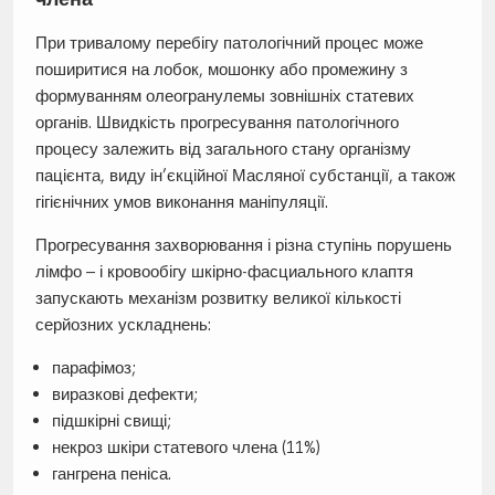
При тривалому перебігу патологічний процес може
поширитися на лобок, мошонку або промежину з
формуванням олеогранулемы зовнішніх статевих
органів. Швидкість прогресування патологічного
процесу залежить від загального стану організму
пацієнта, виду ін’єкційної Масляної субстанції, а також
гігієнічних умов виконання маніпуляції.
Прогресування захворювання і різна ступінь порушень
лімфо – і кровообігу шкірно-фасциального клаптя
запускають механізм розвитку великої кількості
серйозних ускладнень:
парафімоз;
виразкові дефекти;
підшкірні свищі;
некроз шкіри статевого члена (11%)
гангрена пеніса.