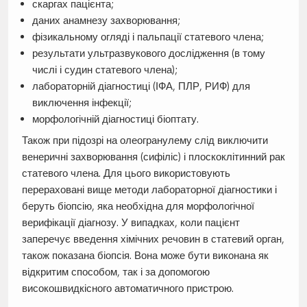
скаргах пацієнта;
даних анамнезу захворювання;
фізикальному огляді і пальпації статевого члена;
результати ультразвукового дослідження (в тому
числі і судин статевого члена);
лабораторній діагностиці (ІФА, ПЛР, РИФ) для
виключення інфекції;
морфологічній діагностиці біоптату.
Також при підозрі на олеогранулему слід виключити
венеричні захворювання (сифіліс) і плоскоклітинний рак
статевого члена. Для цього використовують
перераховані вище методи лабораторної діагностики і
беруть біопсію, яка необхідна для морфологічної
верифікації діагнозу. У випадках, коли пацієнт
заперечує введення хімічних речовин в статевий орган,
також показана біопсія. Вона може бути виконана як
відкритим способом, так і за допомогою
високошвидкісного автоматичного пристрою.