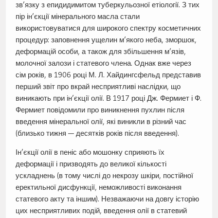
зв’язку з епидидимитом туберкульозної етіології. З тих
пір ін’єкції мінерального масла стали
використовуватися для широкого спектру косметичних
процедур: заповнення ущелин м’якого неба, зморшок,
деформацій особи, а також для збільшення м’язів,
молочної залози і статевого члена. Однак вже через
сім років, в 1906 році М. Л. Хайдингсфельд представив
перший звіт про вкрай несприятливі наслідки, що
виникають при ін’єкції олії. В 1917 році Дж. Фермиет і Ф.
Фермиет повідомили про виникнення пухлин після
введення мінеральної олії, які виникли в різний час
(близько тижня — десятків років після введення).
Ін’єкції олії в пеніс або мошонку сприяють їх
деформації і призводять до великої кількості
ускладнень (в тому числі до некрозу шкіри, постійної
еректильної дисфункції, неможливості виконання
статевого акту та іншим). Незважаючи на довгу історію
цих несприятливих подій, введення олії в статевий