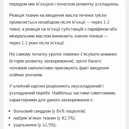
періодом між ін’єкцією і початком розвитку ускладнень.
Реакція тканин на введення масла печінки тріски
проявляється незабаром після ін’єкції — через 1-2
тижні, а реакція на ін’єкції субстанцій з парафіном або
мінеральним маслом виникають значно пізніше —
через 1-2 роки після ін’єкції.
На самому початку уролог повинен з’ясувати анамнез
(історію розвитку захворювання), проте багато
чоловіків наполегливо приховують факт введення
олійних розчинів.
У клінічній картині розрізняють неускладнений і
ускладнений перебіг. Найбільш частими симптомами,
характерними для даного захворювання є:
больовий синдром (у 84% пацієнтів);
набряк м’яких тканин (у 82,5%);
ущільнення (у 42,9%);