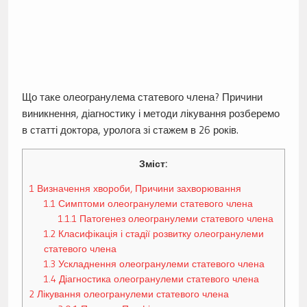
Що таке олеогранулема статевого члена? Причини
виникнення, діагностику і методи лікування розберемо
в статті доктора, уролога зі стажем в 26 років.
Зміст:
1
Визначення хвороби, Причини захворювання
1.1
Симптоми олеогранулеми статевого члена
1.1.1
Патогенез олеогранулеми статевого члена
1.2
Класифікація і стадії розвитку олеогранулеми
статевого члена
1.3
Ускладнення олеогранулеми статевого члена
1.4
Діагностика олеогранулеми статевого члена
2
Лікування олеогранулеми статевого члена