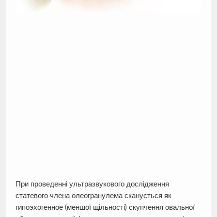
При проведенні ультразвукового дослідження
статевого члена олеогранулема сканується як
гипоэхогенное (меншої щільності) скупчення овальної