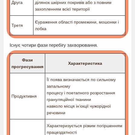
Друга
ділянок шкірних покривів або з повним
захопленням всієї території
Єураження області промежини, мошонки і
Третя
лобка
Існує чотири фази перебігу захворювання.
Фази
Характеристика
прогресування
Її поява визначається по сильному
запальному
процесу і поетапного розростання
Продуктивня
грануляційної тканини
навколо місця ін’єкції чужорідної
речовини
Характеризується різким погіршенням
працездатності