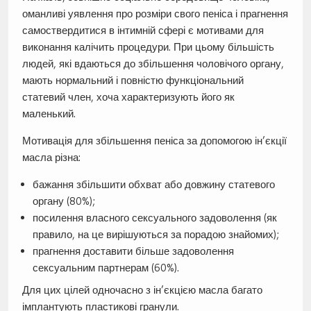
оманливі уявлення про розміри свого пеніса і прагнення
самоствердитися в інтимній сфері є мотивами для
виконання калічить процедури. При цьому більшість
людей, які вдаються до збільшення чоловічого органу,
мають нормальний і повністю функціональний
статевий член, хоча характеризують його як
маленький.
Мотивація для збільшення пеніса за допомогою ін’єкції
масла різна:
бажання збільшити обхват або довжину статевого
органу (80%);
посилення власного сексуального задоволення (як
правило, на це вирішуються за порадою знайомих);
прагнення доставити більше задоволення
сексуальним партнерам (60%).
Для цих цілей одночасно з ін’єкцією масла багато
імплантують пластикові гранули.