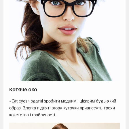
Котяче око
«Cat eyes» здатні зробити модним і цікавим будь-який
образ. Злегка підняті вгору куточки привнесуть трохи
кокетства і грайливості.