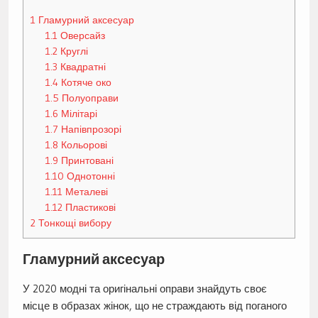
1
Гламурний аксесуар
1.1
Оверсайз
1.2
Круглі
1.3
Квадратні
1.4
Котяче око
1.5
Полуоправи
1.6
Мілітарі
1.7
Напівпрозорі
1.8
Кольорові
1.9
Принтовані
1.10
Однотонні
1.11
Металеві
1.12
Пластикові
2
Тонкощі вибору
Гламурний аксесуар
У 2020 модні та оригінальні оправи знайдуть своє
місце в образах жінок, що не страждають від поганого