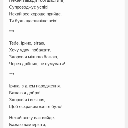
Нехай завжди тобі щастить,
Супроводжує успіх!
Нехай все хороше прийде,
Ти будь щасливіше всіх!
***
Тебе, Ірино, вітаю,
Хочу удачі побажати,
Здоров’я міцного бажаю,
Через дрібниці не сумувати!
***
Ірина, з днем народження,
Бажаю я добра!
Здоров’я і везіння,
Щоб яскравим життя було!
Нехай все у вас вийде,
Бажаю вам мріяти,