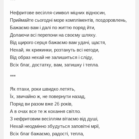
***
Нефритове весілля-символ міцних відносин,
Приймайте сьогодні море компліментів, поздоровлень,
Бажаємо вам і далі по життю поряд йти,
Долаючи всі перепони на своєму шляху.
Від щирого серця бажаємо вам удачі, щастя,
Нехай, як крижинки, розтануть всі негоди,
Від образ нехай не залишиться і сліду,
Всіх благ, достатку, вам, затишку і тепла.
***
Як птахи, роки швидко летять,
Їх, звичайно ж, не повернути назад,
Поряд ви разом вже 26 років,
А в очах все те ж кохання світло.
З нефритовим весіллям вітаємо від душі,
Нехай неодмінно збудуться заповітні мрії,
Всіх благ бажаємо, радості, тепла,