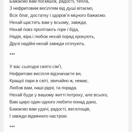
Бажаємо вам посмішок, радості, тепла,
З нефритовим весіллям від душі вітаємо,
Всіх благ, достатку і здоров’я міцного бажаємо.
Нехай щастить вам у всьому, завжди,
Нехай повз пролітають горе і біда,
Надія, віра і любов нехай поряд крокують,
Друзі надійні нехай завжди оточують.
***
У вас сьогодні свято сім’ї,
Нефритове весілля відзначаєте ви,
Кращої пари в світі, звичайно ж, немає,
Любов вам, наші рідні, та порада.
Нехай буде у вашому житті потроху, але всього,
Вам щиро один одного любити понад дано,
Бажаємо вам удачі, радості, веселощів,
І завжди відмінного настрою.
***