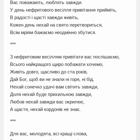
Вас поважають, люблять завжди.
У день нефритового весілля привітання прийміть,
В радості і щасті завжди живіть,
Кожен день нехай на свято перетвориться,
Всім мріям бажаємо неодмінно збутися.
***
З нефритовим весіллям привітати вас поспішаємо,
Всього найкращого щиро побажати хочемо,
Живіть довго, щасливо до ста років,
Дай Бог, щоб ви не знали ні горя, ні бід.
Нехай сонечко удачі вам світить завжди,
Доля нехай буде прихильною завжди,
Любов нехай завжди вас окрилює,
А щастя, нехай кордонів не знає.
***
Для вас, молодята, всі кращі слова,