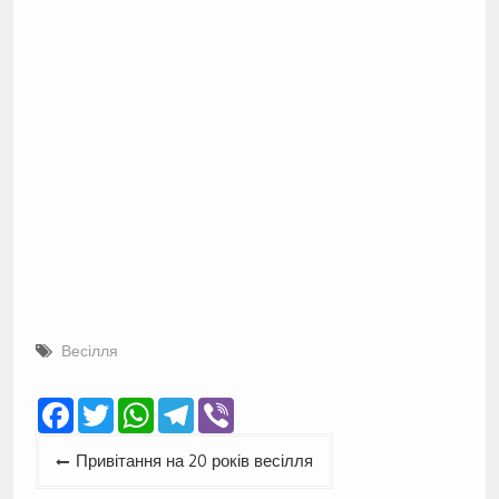
Весілля
Facebook
Twitter
WhatsApp
Telegram
Viber
Навігація
Привітання на 20 років весілля
записів