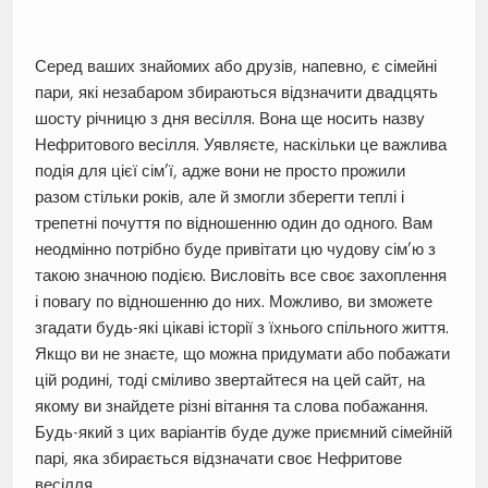
Серед ваших знайомих або друзів, напевно, є сімейні
пари, які незабаром збираються відзначити двадцять
шосту річницю з дня весілля. Вона ще носить назву
Нефритового весілля. Уявляєте, наскільки це важлива
подія для цієї сім’ї, адже вони не просто прожили
разом стільки років, але й змогли зберегти теплі і
трепетні почуття по відношенню один до одного. Вам
неодмінно потрібно буде привітати цю чудову сім’ю з
такою значною подією. Висловіть все своє захоплення
і повагу по відношенню до них. Можливо, ви зможете
згадати будь-які цікаві історії з їхнього спільного життя.
Якщо ви не знаєте, що можна придумати або побажати
цій родині, тоді сміливо звертайтеся на цей сайт, на
якому ви знайдете різні вітання та слова побажання.
Будь-який з цих варіантів буде дуже приємний сімейній
парі, яка збирається відзначати своє Нефритове
весілля.