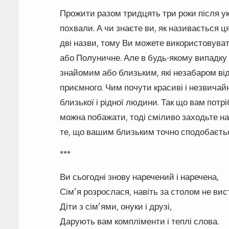
Прожити разом тридцять три роки після у
похвали. А чи знаєте ви, як називається ця
дві назви, тому Ви можете використовуват
або Полуничне. Але в будь-якому випадку 
знайомим або близьким, які незабаром ві
приємного. Чим почути красиві і незвичайні
близької і рідної людини. Так що вам потр
можна побажати, тоді сміливо заходьте на
те, що вашим близьким точно сподобається
***
Ви сьогодні знову наречений і наречена,
Сім’я розрослася, навіть за столом не вис
Діти з сім’ями, онуки і друзі,
Дарують вам компліменти і теплі слова.