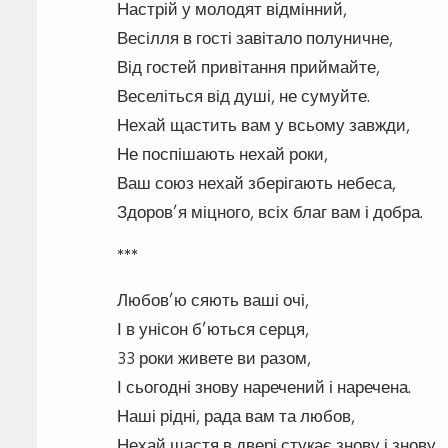
Настрій у молодят відмінний,
Весілля в гості завітало полуничне,
Від гостей привітання приймайте,
Веселіться від душі, не сумуйте.
Нехай щастить вам у всьому завжди,
Не поспішають нехай роки,
Ваш союз нехай зберігають небеса,
Здоров’я міцного, всіх благ вам і добра.
***
Любов’ю сяють ваші очі,
І в унісон б’ються серця,
33 роки живете ви разом,
І сьогодні знову наречений і наречена.
Наші рідні, рада вам та любов,
Нехай щастя в двері стукає знову і знову,