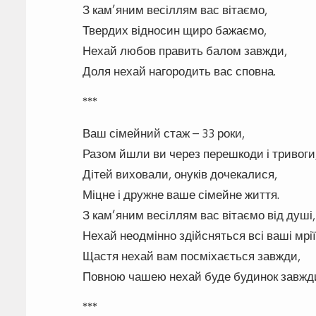
З кам’яним весіллям вас вітаємо,
Твердих відносин щиро бажаємо,
Нехай любов править балом завжди,
Доля нехай нагородить вас сповна.
***
Ваш сімейний стаж – 33 роки,
Разом йшли ви через перешкоди і тривоги
Дітей виховали, онуків дочекалися,
Міцне і дружне ваше сімейне життя.
З кам’яним весіллям вас вітаємо від душі,
Нехай неодмінно здійсняться всі ваші мрії
Щастя нехай вам посміхається завжди,
Повною чашею нехай буде будинок завжд
***