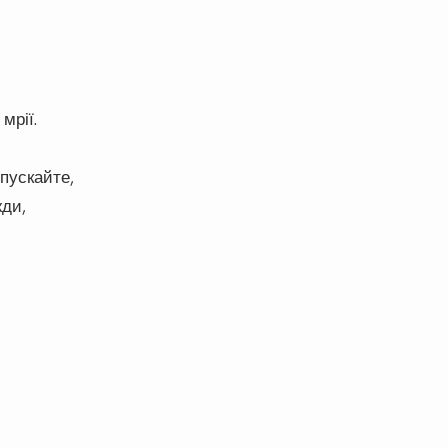
мрії.
пускайте,
жди,