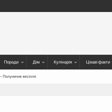
Поради
Дім
Кулінарія
Цікаві факти
 — Полуничне весілля