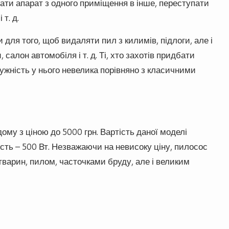
ти апарат з одного приміщення в інше, переступати
т. д.
 для того, щоб видаляти пил з килимів, підлоги, але і
алон автомобіля і т. д. Ті, хто захотів придбати
тужність у нього невелика порівняно з класичними
ому з ціною до 5000 грн. Вартість даної моделі
сть – 500 Вт. Незважаючи на невисоку ціну, пилосос
тварин, пилом, часточками бруду, але і великим