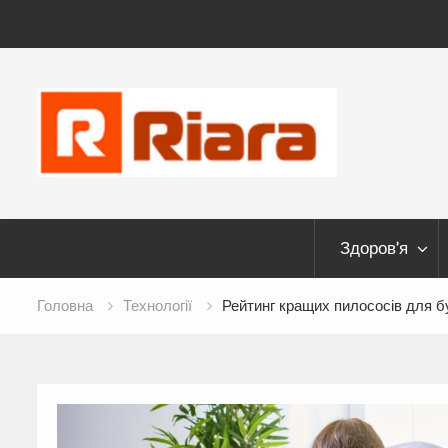
Skip
to
content
Здоров’я
Головна
Технології
Рейтинг кращих пилососів для б