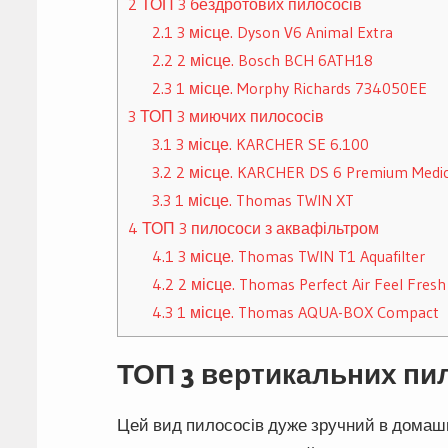
2
ТОП 3 бездротових пилососів
2.1
3 місце. Dyson V6 Animal Extra
2.2
2 місце. Bosch BCH 6ATH18
2.3
1 місце. Morphy Richards 734050EE
3
ТОП 3 миючих пилососів
3.1
3 місце. KARCHER SE 6.100
3.2
2 місце. KARCHER DS 6 Premium Medic
3.3
1 місце. Thomas TWIN XT
4
ТОП 3 пилососи з аквафільтром
4.1
3 місце. Thomas TWIN T1 Aquafilter
4.2
2 місце. Thomas Perfect Air Feel Fresh
4.3
1 місце. Thomas AQUA-BOX Compact
ТОП 3 вертикальних пи
Цей вид пилососів дуже зручний в домашн