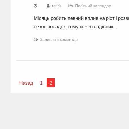
tarick
Посівний календар
Місяць робить певний вплив на ріст і розв
сезон посадок, тому кожен садівник…
Залишити коментар
Навігація
Назад
1
2
записів