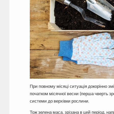
При повному місяці ситуація докорінно змі
початком місячної весни (перша чверть зр
системи до верхівки рослини.
Тож зелена маса, зрізана в цей період, на