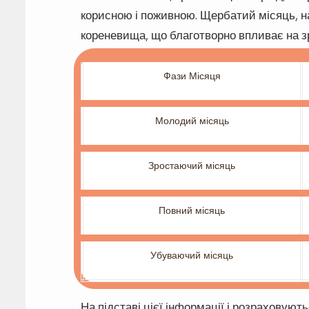
корисною і поживною. Щербатий місяць, на
кореневища, що благотворно впливає на з
Фази Місяця
Молодий місяць
Зростаючий місяць
Повний місяць
Убуваючий місяць
На підставі цієї інформації і розраховують