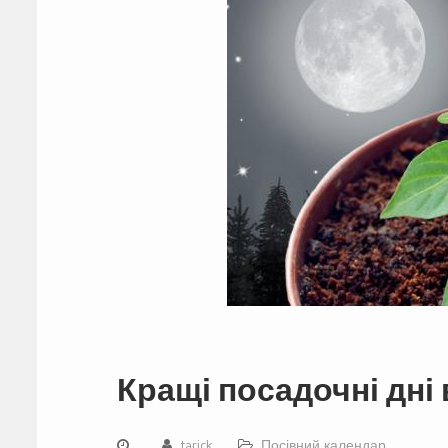
Кращі посадочні дні 
tarick
Посівний календар