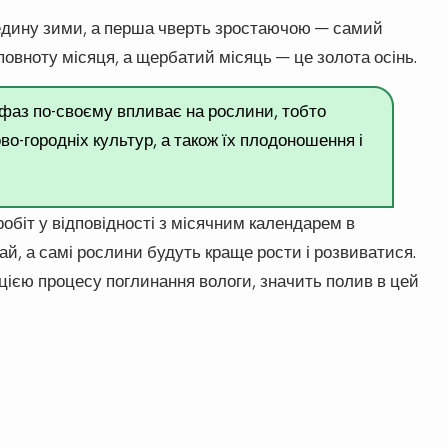
дину зими, а перша чверть зростаючою — самий
повноту місяця, а щербатий місяць — це золота осінь.
 фаз по-своєму впливає на рослини, тобто
во-городніх культур, а також їх плодоношення і
обіт у відповідності з місячним календарем в
й, а самі рослини будуть краще рости і розвиватися.
цією процесу поглинання вологи, значить полив в цей