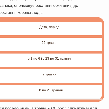
впаки, спрямовує рослинні соки вниз, до
ростання коренеплодів.
Дата, період
22 травня
з 1 по 6 і з 23 по 31 травня
7 травня
З 8 по 21 травня
ся посадочні дні в травні 2020 року, сприятливі для