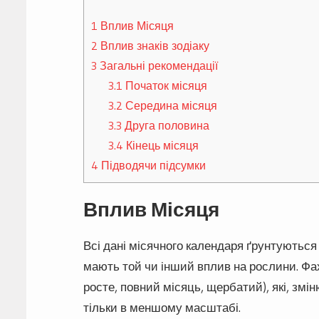
1
Вплив Місяця
2
Вплив знаків зодіаку
3
Загальні рекомендації
3.1
Початок місяця
3.2
Середина місяця
3.3
Друга половина
3.4
Кінець місяця
4
Підводячи підсумки
Вплив Місяця
Всі дані місячного календаря ґрунтуються 
мають той чи інший вплив на рослини. Фа
росте, повний місяць, щербатий), які, змі
тільки в меншому масштабі.