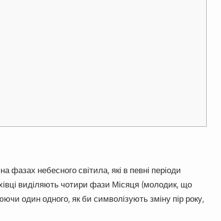
на фазах небесного світила, які в певні періоди
хівці виділяють чотири фази Місяця (молодик, що
нюючи один одного, як би символізують зміну пір року,