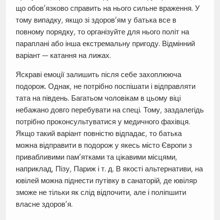
що обов’язково справить на нього сильне враження. У
тому випадку, якщо зі здоров’ям у батька все в
повному порядку, то організуйте для нього політ на
параплані або інша екстремальну пригоду. Відмінний
варіант — катання на лижах.
Яскраві емоції залишить після себе захоплююча
подорож. Однак, не потрібно поспішати і відправляти
тата на південь. Багатьом чоловікам в цьому віці
небажано довго перебувати на спеці. Тому, заздалегідь
потрібно проконсультуватися у медичного фахівця.
Якщо такий варіант повністю відпадає, то батька
можна відправити в подорож у якесь місто Європи з
привабливими пам’ятками та цікавими місцями,
наприклад, Пізу, Париж і т. д. В якості альтернативи, на
ювілей можна піднести путівку в санаторій, де ювіляр
зможе не тільки як слід відпочити, але і поліпшити
власне здоров’я.