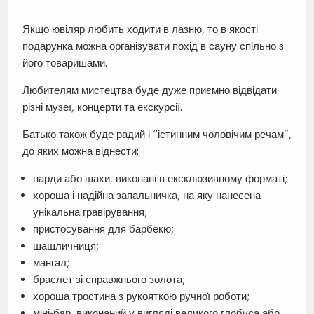
Якщо ювіляр любить ходити в лазню, то в якості
подарунка можна організувати похід в сауну спільно з
його товаришами.
Любителям мистецтва буде дуже приємно відвідати
різні музеї, концерти та екскурсії.
Батько також буде радий і “істинним чоловічим речам”,
до яких можна віднести:
нарди або шахи, виконані в ексклюзивному форматі;
хороша і надійна запальничка, на яку нанесена
унікальна гравірування;
пристосування для барбекю;
шашличниця;
мангал;
браслет зі справжнього золота;
хороша тростина з рукояткою ручної роботи;
міні-бар, виконаний у вигляді великого глобуса або