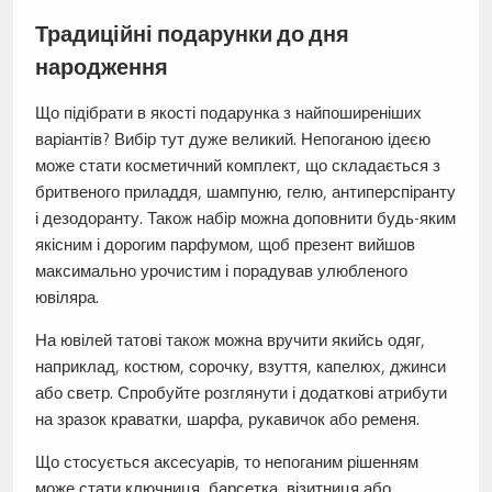
Традиційні подарунки до дня
народження
Що підібрати в якості подарунка з найпоширеніших
варіантів? Вибір тут дуже великий. Непоганою ідеєю
може стати косметичний комплект, що складається з
бритвеного приладдя, шампуню, гелю, антиперспіранту
і дезодоранту. Також набір можна доповнити будь-яким
якісним і дорогим парфумом, щоб презент вийшов
максимально урочистим і порадував улюбленого
ювіляра.
На ювілей татові також можна вручити якийсь одяг,
наприклад, костюм, сорочку, взуття, капелюх, джинси
або светр. Спробуйте розглянути і додаткові атрибути
на зразок краватки, шарфа, рукавичок або ременя.
Що стосується аксесуарів, то непоганим рішенням
може стати ключниця, барсетка, візитниця або