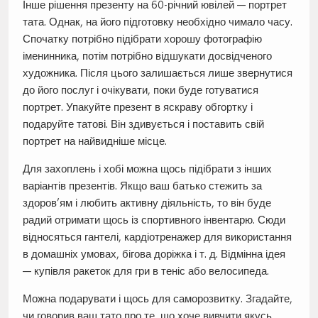
Інше рішення презенту на 60-річний ювілей — портрет
тата. Однак, на його підготовку необхідно чимало часу.
Спочатку потрібно підібрати хорошу фотографію
іменинника, потім потрібно відшукати досвідченого
художника. Після цього залишається лише звернутися
до його послуг і очікувати, поки буде готуватися
портрет. Упакуйте презент в яскраву обгортку і
подаруйте татові. Він здивується і поставить свій
портрет на найвидніше місце.
Для захоплень і хобі можна щось підібрати з інших
варіантів презентів. Якщо ваш батько стежить за
здоров’ям і любить активну діяльність, то він буде
радий отримати щось із спортивного інвентарю. Сюди
відносяться гантелі, кардіотренажер для використання
в домашніх умовах, бігова доріжка і т. д. Відмінна ідея
— купівля ракеток для гри в теніс або велосипеда.
Можна подарувати і щось для саморозвитку. Згадайте,
чи говорив ваш тато про те, що хоче вивчити якусь