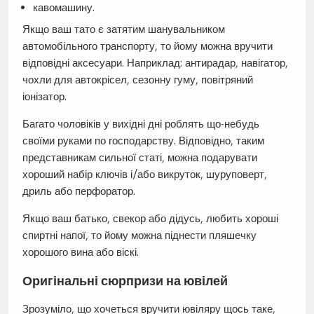
кавомашину.
Якщо ваш тато є затятим шанувальником
автомобільного транспорту, то йому можна вручити
відповідні аксесуари. Наприклад: антирадар, навігатор,
чохли для автокрісел, сезонну гуму, повітряний
іонізатор.
Багато чоловіків у вихідні дні роблять що-небудь
своїми руками по господарству. Відповідно, таким
представникам сильної статі, можна подарувати
хороший набір ключів і/або викруток, шуруповерт,
дриль або перфоратор.
Якщо ваш батько, свекор або дідусь, любить хороші
спиртні напої, то йому можна піднести пляшечку
хорошого вина або віскі.
Оригінальні сюрпризи на ювілей
Зрозуміло, що хочеться вручити ювіляру щось таке,