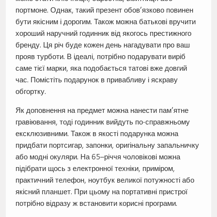
портмоне. Однак, такий презент обов’язково повинен
бути якісним і дорогим. Також можна батькові вручити
хороший наручний годинник від якогось престижного
бренду. Ця річ буде кожен день нагадувати про ваш
прояв турботи. В ідеалі, потрібно подарувати виріб
саме тієї марки, яка подобається татові вже довгий
час. Помістіть подарунок в привабливу і яскраву
обгортку.
Як доповнення на предмет можна нанести пам’ятне
гравіювання, тоді годинник вийдуть по-справжньому
ексклюзивними. Також в якості подарунка можна
придбати портсигар, запонки, оригінальну запальничку
або модні окуляри. На 65–річчя чоловікові можна
підібрати щось з електронної техніки, приміром,
практичний телефон, ноутбук великої потужності або
якісний планшет. При цьому на портативні пристрої
потрібно відразу ж встановити корисні програми.