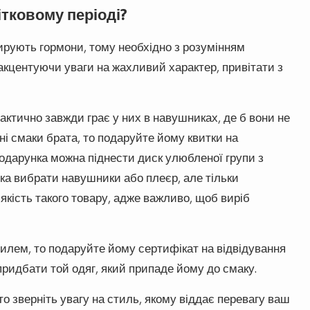
ітковому періоді?
 вирують гормони, тому необхідно з розумінням
 акцентуючи уваги на жахливий характер, привітати з
актично завжди грає у них в навушниках, де б вони не
і смаки брата, то подаруйте йому квитки на
подарунка можна піднести диск улюбленої групи з
ка вибрати навушники або плеєр, але тільки
якість такого товару, адже важливо, щоб виріб
илем, то подаруйте йому сертифікат на відвідування
придбати той одяг, який припаде йому до смаку.
о зверніть увагу на стиль, якому віддає перевагу ваш