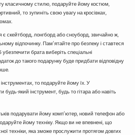
агу класичному стилю, подаруйте йому костюм,
ртивний, то зупиніть свою увагу на кросівках,
юмах.
 є скейтборд, лонгборд або сноуборд, звичайно ж,
ному відпочинку. Пам’ятайте про безпеку і ставтеся
 убезпечити брата виберіть спеціальні
даток до такого подарунку буде придбати відповідну
нше.
інструментах, то подаруйте йому їх. У
 будь-який інструмент, будь то гітара або навіть
тьків подарувати йому комп’ютер, новий телефон або
одаруйте йому техніку. Якщо ви не впевнені, що
ної техніки, яка зможе прослужити протягом довгих