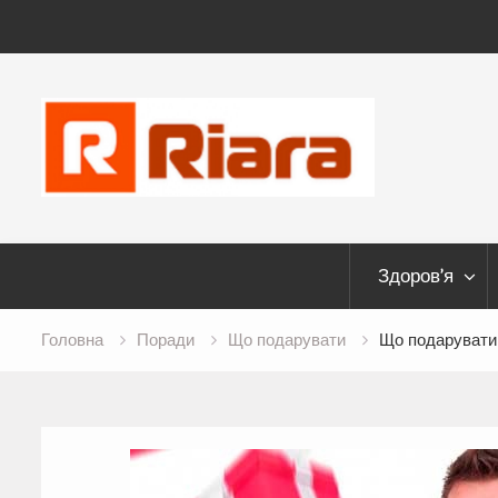
Skip
to
content
Здоров’я
Головна
Поради
Що подарувати
Що подарувати 