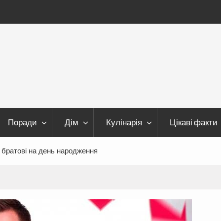
Поради
Дім
Кулінарія
Цікаві факти
братові на день народження