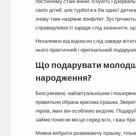
постійному стані війни. Існують і дзеркаль
своїх дітей, але турбота в бік однієї дити
знову-таки назріває конфлікт. Зустрічаються
справедливості заради слід зазначити, що
Незалежно від відносин слід завжди вітати
нього практичний і оригінальний подарунок
Що подарувати молодш
народження?
Безсумнівно, найактуальнішим і поширени
правильно обрана красива іграшка. Зверніт
героїв, яких він особливо виділяє. Подару
займе почесне місце серед всіх, і ваш бра
Можна вибрати розвиваючу іграшку, тільк