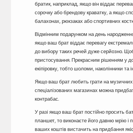
братик, наприклад, якщо він віддає перев
сорочку або брендову краватку, а якщо спо
балахонах, рюкзаках або спортивних кост
Відмінним подарунком на день народження
якщо ваш брат віддає перевагу екстремаль
до вибору таких речей дуже серйозно. Щоб
пристосування. Прекрасним рішенням у до
екіпіровку, тобто шоломи, наколінники та і
Якщо ваш брат любить грати на музичних 
спеціалізованих магазинах можна придбати
контрабас.
У разі якщо ваш брат постійно просить ба
планшет, то виконаєте його давню мрію і п
ваших коштів вистачить на придбання якіс