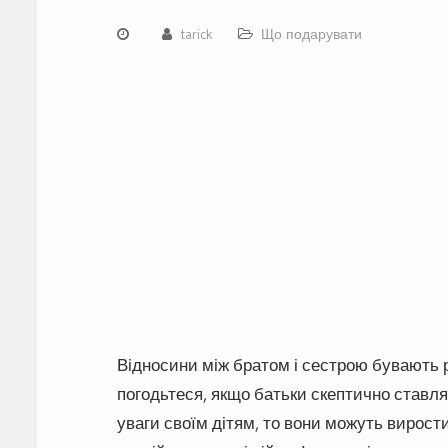
tarick
Що подарувати
Відносини між братом і сестрою бувають р
погодьтеся, якщо батьки скептично ставлят
уваги своїм дітям, то вони можуть вирост