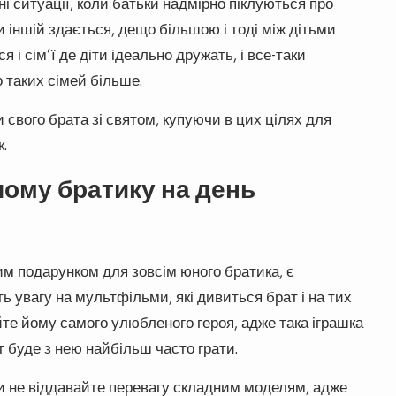
ні ситуації, коли батьки надмірно піклуються про
ни іншій здається, дещо більшою і тоді між дітьми
 і сім’ї де діти ідеально дружать, і все-таки
 таких сімей більше.
 свого брата зі святом, купуючи в цих цілях для
.
ому братику на день
м подарунком для зовсім юного братика, є
ь увагу на мультфільми, які дивиться брат і на тих
йте йому самого улюбленого героя, адже така іграшка
т буде з нею найбільш часто грати.
и не віддавайте перевагу складним моделям, адже