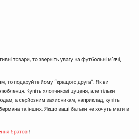
вні товари, то зверніть увагу на футбольні м’ячі,
м, то подаруйте йому “кращого друга”. Як ви
любленця. Купіть хлопчикові цуценя, але тільки
одам, а серйозним захисникам, наприклад, купіть
обермана та інших. Якщо ваші батьки не хочуть мати в
ння братові
!