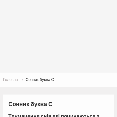
Головна
Сонник буква С
Сонник буква С
Тлумачення снів які починаються з