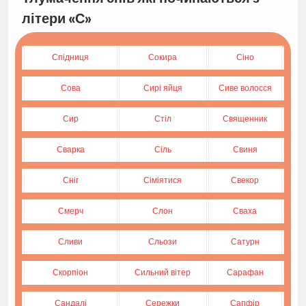
літери «С»
Спідниця
Сокира
Сіно
Сова
Сирі яйця
Сиве волосся
Сир
Стіл
Священник
Сварка
Сіль
Свиня
Сніг
Сіміятися
Свекор
Смерч
Слон
Сваха
Сливи
Сльози
Сатурн
Скорпіон
Сильний вітер
Сарафан
Сандалі
Сережки
Сапфір