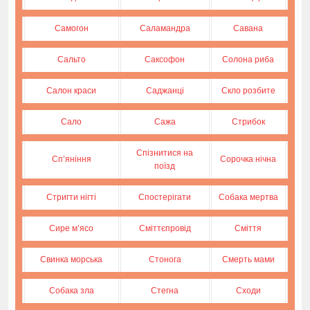
Самогон
Саламандра
Савана
Сальто
Саксофон
Солона риба
Салон краси
Саджанці
Скло розбите
Сало
Сажа
Стрибок
Спізнитися на
Сп’яніння
Сорочка нічна
поїзд
Стригти нігті
Спостерігати
Собака мертва
Сире м’ясо
Сміттєпровід
Сміття
Свинка морська
Стонога
Смерть мами
Собака зла
Стегна
Сходи