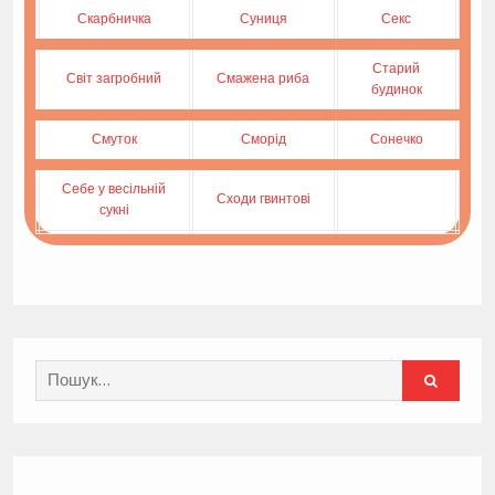
Скарбничка
Суниця
Секс
Старий
Світ загробний
Смажена риба
будинок
Смуток
Сморід
Сонечко
Себе у весільній
Сходи гвинтові
сукні
Search
for: